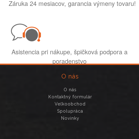
Záruka 24 mesiacov, garancia výmeny tovaru!
Asistencia pri nákupe, špičková podpora a
poradenstvo
O nás
O nás
Kontaktný formulár
Veľkoobchod
Spolupráca
Novinky