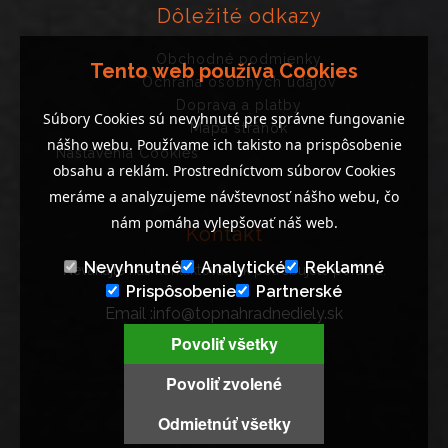
Dôležité odkazy
Obchodné podmienky
Tento web používa Cookies
Ochrana osobných údajov
Doprava a platby
Súbory Cookies sú nevyhnuté pre správne fungovanie
Mapa stránok
nášho webu. Používame ich takisto na prispôsobenie
Nastavenia Cookies
obsahu a reklám. Prostredníctvom súborov Cookies
meráme a analyzujeme návštevnosť nášho webu, čo
nám pomáha vylepšovať náš web.
Kontakt
Nevyhnutné
Analytické
Reklamné
Neváhajte nás kontaktovať, ak potrebujete poradiť..
Prispôsobenie
Partnerské
Email :info@topnahradnediely.sk
Tel : +421 919 278 288
Povoliť všetky
9:00 - 14:00 ( PO - PI )
Povoliť zvolené
Odmietnúť všetky