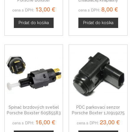
Porsche Boxster
chladiacej kvapaliny
01E941521A
Porsche Boxster,
13,00 €
8,00 €
cena s DPH:
cena s DPH:
06A919501
Pridať do košíka
Pridať do košíka
Spínač brzdových svetiel
PDC parkovací senzor
Porsche Boxster 60585583
Porsche Boxter 1J0919275
16,00 €
23,00 €
cena s DPH:
cena s DPH: