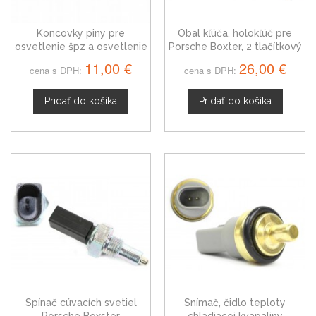
Koncovky piny pre
Obal kľúča, holokľúč pre
osvetlenie špz a osvetlenie
Porsche Boxter, 2 tlačítkový
batožinového priestoru
11,00 €
26,00 €
cena s DPH:
cena s DPH:
Porsche Boxster
Pridať do košíka
Pridať do košíka
Spínač cúvacích svetiel
Snímač, čidlo teploty