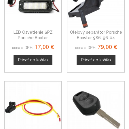
LED Osvetlenie ŠPZ
Olejový separátor Porsche
Porsche Boxter,
Boxster 986, 96-04
napichovacia verzia
17,00 €
79,00 €
cena s DPH:
cena s DPH:
Pridať do košíka
Pridať do košíka