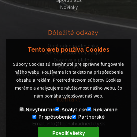
Spolupráca
Novinky
Dôležité odkazy
Obchodné podmienky
Tento web používa Cookies
Ochrana osobných údajov
Doprava a platby
Súbory Cookies sú nevyhnuté pre správne fungovanie
Mapa stránok
nášho webu. Používame ich takisto na prispôsobenie
Nastavenia Cookies
obsahu a reklám. Prostredníctvom súborov Cookies
meráme a analyzujeme návštevnosť nášho webu, čo
nám pomáha vylepšovať náš web.
Kontakt
Nevyhnutné
Analytické
Reklamné
Neváhajte nás kontaktovať, ak potrebujete poradiť..
Prispôsobenie
Partnerské
Email :info@topnahradnediely.sk
Tel : +421 919 278 288
Povoliť všetky