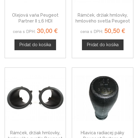
Olejová vaňa Peugeot
Rámček, držiak hmlovky,
Partner II 1,6 HDI
hmlového svetla Peugeot
Partner II, ľavý + pravý
30,00 €
50,50 €
cena s DPH:
cena s DPH:
Pridať do košíka
Pridať do košíka
Rámček, držiak hmlovky,
Hlavica radiacej páky