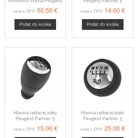
hmlového svetla Peugeot
Peugeot Partner, 5
Partner II, ľavý + pravý,
stupňová, čierna
50,50 €
14,00 €
cena s DPH:
cena s DPH:
7452.Y7
Pridať do košíka
Pridať do košíka
Hlavica radiacej páky
Hlavica radiacej páky
Peugeot Partner, 5
Peugeot Partner, 5
stupňová, Chróm
stupňová, lesklý chróm,
15,00 €
25,00 €
cena s DPH:
cena s DPH:
čierna schéma