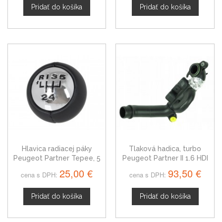
Pridať do košíka
Pridať do košíka
Hlavica radiacej páky
Tlaková hadica, turbo
Peugeot Partner Tepee, 5
Peugeot Partner II 1.6 HDI
stupňová, lesklý chróm,
1440.53
25,00 €
93,50 €
cena s DPH:
cena s DPH:
čierna schéma
Pridať do košíka
Pridať do košíka