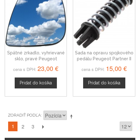
Spätné zrkadlo, vyhrievané
Sada na opravu spojkového
sklo, pravé Peugeot
pedálu Peugeot Partner II
Partner II 12-18
2148K8
23,00 €
15,00 €
cena s DPH:
cena s DPH:
Pridať do košíka
Pridať do košíka
ZORADIŤ PODĽA
1
2
3