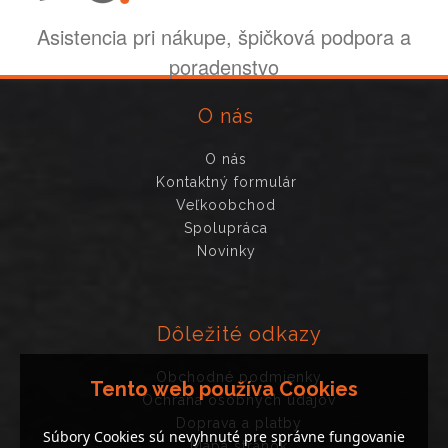
Asistencia pri nákupe, špičková podpora a
poradenstvo
O nás
O nás
Kontaktný formulár
Veľkoobchod
Spolupráca
Novinky
Dôležité odkazy
Obchodné podmienky
Tento web používa Cookies
Ochrana osobných údajov
Doprava a platby
Súbory Cookies sú nevyhnuté pre správne fungovanie
Mapa stránok