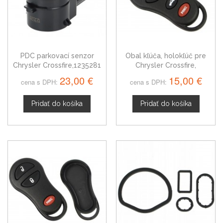
PDC parkovací senzor
Obal kľúča, holokľúč pre
Chrysler Crossfire,1235281
Chrysler Crossfire,
štvortlačítkový
23,00 €
15,00 €
cena s DPH:
cena s DPH:
Pridať do košíka
Pridať do košíka