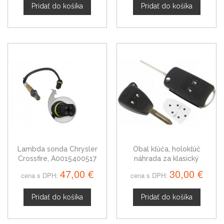
Pridať do košíka
Pridať do košíka
Lambda sonda Chrysler
Obal kľúča, holokľúč
Crossfire, A0015400517
náhrada za klasický
Chrysler Crossfire, 2-
47,00 €
30,00 €
cena s DPH:
cena s DPH:
tlačítkový
Pridať do košíka
Pridať do košíka