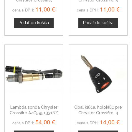
Chrysler Crossfire,
Chrysler Crossfire, 3
dvojtlačítkový
tlačítkový
11,00 €
11,00 €
cena s DPH:
cena s DPH:
Pridať do košíka
Pridať do košíka
Lambda sonda Chrysler
Obal kľúča, holokľúč pre
Crossfire A2C59513318Z
Chrysler Crossfire, 4
tlačítkový
54,00 €
14,00 €
cena s DPH:
cena s DPH: