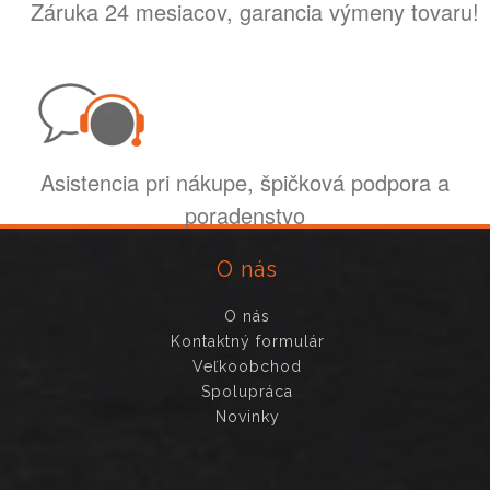
Záruka 24 mesiacov, garancia výmeny tovaru!
Asistencia pri nákupe, špičková podpora a
poradenstvo
O nás
O nás
Kontaktný formulár
Veľkoobchod
Spolupráca
Novinky