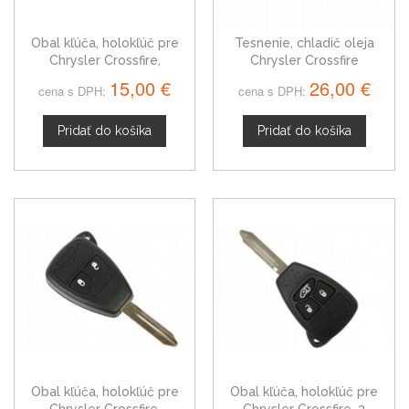
Obal kľúča, holokľúč pre
Tesnenie, chladič oleja
Chrysler Crossfire,
Chrysler Crossfire
trojtlačítkový
15,00 €
26,00 €
cena s DPH:
cena s DPH:
Pridať do košíka
Pridať do košíka
Obal kľúča, holokľúč pre
Obal kľúča, holokľúč pre