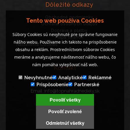
Dôležité odkazy
Obchodné podmienky
Tento web používa Cookies
Ochrana osobných údajov
Doprava a platby
Súbory Cookies sú nevyhnuté pre správne fungovanie
Mapa stránok
nášho webu. Používame ich takisto na prispôsobenie
Nastavenia Cookies
obsahu a reklám. Prostredníctvom súborov Cookies
meráme a analyzujeme návštevnosť nášho webu, čo
nám pomáha vylepšovať náš web.
Kontakt
Nevyhnutné
Analytické
Reklamné
Neváhajte nás kontaktovať, ak potrebujete poradiť..
Prispôsobenie
Partnerské
Email :info@topnahradnediely.sk
Tel : +421 919 278 288
Povoliť všetky
9:00 - 14:00 ( PO - PI )
Povoliť zvolené
Odmietnúť všetky