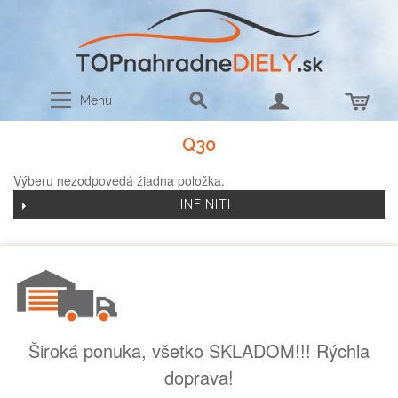
Menu
Q30
Výberu nezodpovedá žiadna položka.
INFINITI
Široká ponuka, všetko SKLADOM!!! Rýchla
doprava!