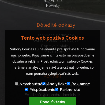
Spolupráca
Novinky
Dôležité odkazy
Obchodné podmienky
Tento web používa Cookies
Ochrana osobných údajov
Doprava a platby
Súbory Cookies sú nevyhnuté pre správne fungovanie
Mapa stránok
nášho webu. Používame ich takisto na prispôsobenie
Nastavenia Cookies
obsahu a reklám. Prostredníctvom súborov Cookies
meráme a analyzujeme návštevnosť nášho webu, čo
nám pomáha vylepšovať náš web.
Kontakt
Nevyhnutné
Analytické
Reklamné
Neváhajte nás kontaktovať, ak potrebujete poradiť..
Prispôsobenie
Partnerské
Email :info@topnahradnediely.sk
Tel : +421 919 278 288
Povoliť všetky