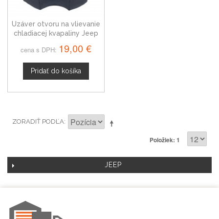
Uzáver otvoru na vlievanie
chladiacej kvapaliny Jeep
Gladiator, 53330779
19,00 €
cena s DPH:
Pridať do košíka
ZORADIŤ PODĽA
Položiek: 1
JEEP