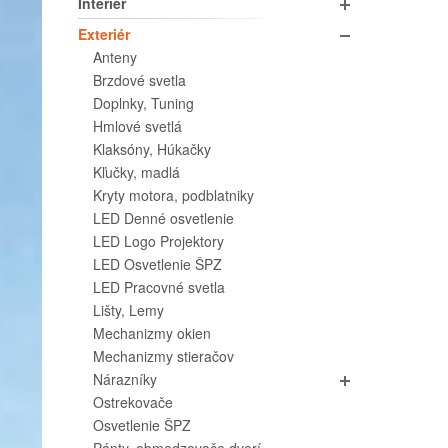
Interiér
Exteriér
Anteny
Brzdové svetla
Doplnky, Tuning
Hmlové svetlá
Klaksóny, Húkačky
Kľučky, madlá
Kryty motora, podblatniky
LED Denné osvetlenie
LED Logo Projektory
LED Osvetlenie ŠPZ
LED Pracovné svetla
Lišty, Lemy
Mechanizmy okien
Mechanizmy stieračov
Nárazníky
Ostrekovače
Osvetlenie ŠPZ