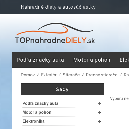
Náhradné diely a autosúčiastky
Podľa značky auta
Motor a pohon
Ele
Domov
/
Exteriér
/
Stierače
/
Predné stierače
/
Ra
Sady
Výberu ne
Podľa značky auta
Motor a pohon
Elektronika