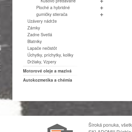
Kusovo predávané
Ploché a hybridné
gumičky stierača
Uzávery nádrže
Zámky
Zadne Svetlá
Blatniky
Lapače nečistôt
Úchytky, príchytky, koliky
Držiaky, Vzpery
Motorové oleje a mazivá
Autokozmetika a chémia
Široká ponuka, všet
SKLADOM!!! Rýchla