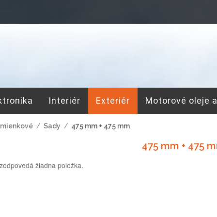
ktronika
Interiér
Exteriér
Motorové oleje 
mienkové
/
Sady
/
475 mm + 475 mm
475 mm + 475 
zodpovedá žiadna položka.