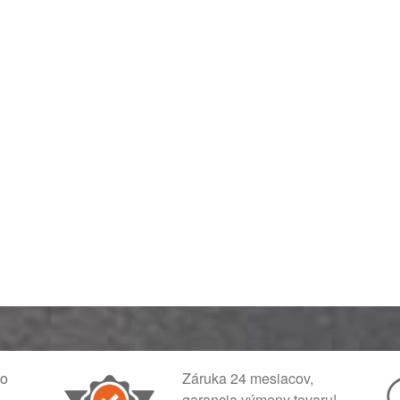
ko
Záruka 24 mesiacov,
garancia výmeny tovaru!