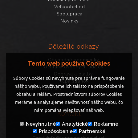
Veľkoobchod
Spolupráca
Novinky
Dôležité odkazy
Obchodné podmienky
Tento web používa Cookies
Ochrana osobných údajov
Doprava a platby
Súbory Cookies sú nevyhnuté pre správne fungovanie
Mapa stránok
nášho webu. Používame ich takisto na prispôsobenie
Nastavenia Cookies
obsahu a reklám. Prostredníctvom súborov Cookies
meráme a analyzujeme návštevnosť nášho webu, čo
nám pomáha vylepšovať náš web.
Kontakt
Nevyhnutné
Analytické
Reklamné
Neváhajte nás kontaktovať, ak potrebujete poradiť..
Prispôsobenie
Partnerské