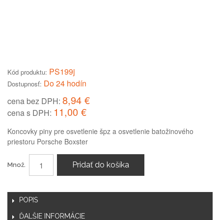
PS199j
Kód produktu:
Do 24 hodín
Dostupnosť:
8,94 €
cena bez DPH:
11,00 €
cena s DPH:
Koncovky piny pre osvetlenie špz a osvetlenie batožinového
priestoru Porsche Boxster
Pridať do košíka
Množ.
POPIS
ĎALŠIE INFORMÁCIE