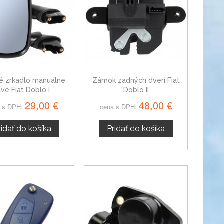
é zrkadlo manuálne
Zámok zadných dverí Fiat
avé Fiat Doblo I
Doblo II
29,00 €
48,00 €
 s DPH:
cena s DPH:
ridať do košíka
Pridať do košíka