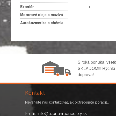
Exteriér
Motorové oleje a mazivá
Autokozmetika a chémia
Široká ponuka, všet
SKLADOM!!! Rýchla
doprava!
Kontakt
Neváhajte nás kontaktovať, ak potrebujete poradiť..
Email :info@topnahradnediely.sk