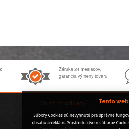
ko
Záruka 24 mesiacov,
garancia výmeny tovaru!
Tento web
Dôležité odkazy
Súbory Cookies sú nevyhnuté pre správne fungov
Obchodné podmienky
obsahu a reklám. Prostredníctvom súborov Cooki
Ochrana osobných údajov