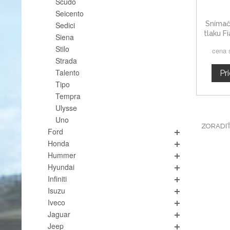
Scudo
Seicento
Snímač
Sedici
tlaku F
Siena
Stilo
cena 
Strada
Talento
Pr
Tipo
Tempra
Ulysse
Uno
ZORADI
Ford
Honda
Hummer
Hyundai
Infiniti
Isuzu
Iveco
Jaguar
Jeep