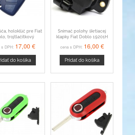
úča, holokľúč pre Fiat
Snímač polohy škrtiacej
lo, trojtlačítkový
klapky Fiat Doblo 19201H
17,00 €
16,00 €
 s DPH:
cena s DPH:
ridať do košíka
Pridať do košíka