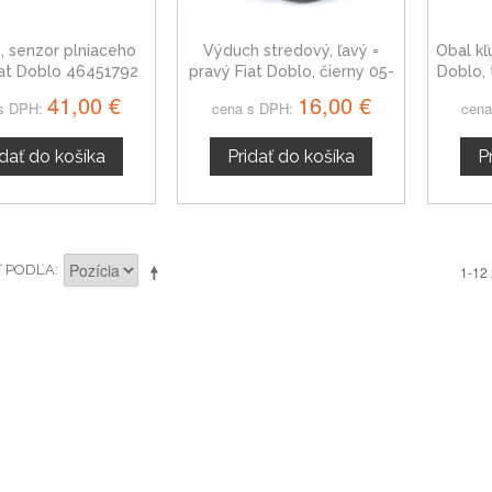
, senzor plniaceho
Výduch stredový, ľavý =
Obal kľ
iat Doblo 46451792
pravý Fiat Doblo, čierny 05-
Doblo, 
12
41,00 €
16,00 €
s DPH:
cena s DPH:
cena
idať do košíka
Pridať do košíka
P
Ť PODĽA
1-12 