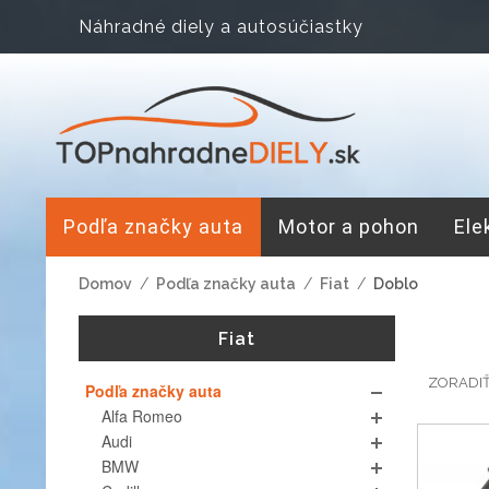
Náhradné diely a autosúčiastky
Podľa značky auta
Motor a pohon
Ele
Domov
/
Podľa značky auta
/
Fiat
/
Doblo
Fiat
ZORADI
Podľa značky auta
Alfa Romeo
Audi
BMW