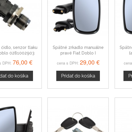
 čidlo, senzor tlaku
Spätné zrkadlo manuálne
Spätn
Doblo 0281002903
pravé Fiat Doblo I
ľ
76,00 €
29,00 €
s DPH:
cena s DPH:
cena
idať do košíka
Pridať do košíka
P