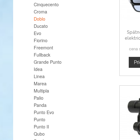
Cinquecento
Croma
Doblo
Ducato
Spätné
Evo
elektri
Fiorino
Freemont
cena 
Fullback
Grande Punto
Pr
Idea
Linea
Marea
Multipla
Palio
Panda
Punto Evo
Punto
Punto II
Qubo