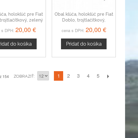
úča, holokľúč pre Fiat
Obal kľúča, holokľúč pre Fiat
trojtlačítkový, zelený
Doblo, trojtlačítkový,
červený
20,00 €
20,00 €
 s DPH:
cena s DPH:
ridať do košíka
Pridať do košíka
1
2
3
4
5
z 154
ZOBRAZIŤ