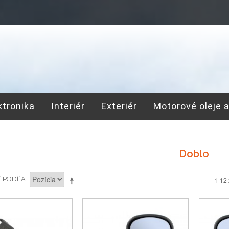
ktronika
Interiér
Exteriér
Motorové oleje 
Doblo
Ť PODĽA
1-12 