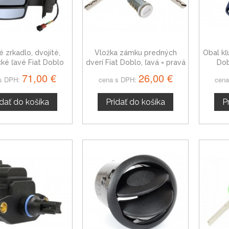
 zrkadlo, dvojité,
Vložka zámku predných
Obal kľ
cké ľavé Fiat Doblo
dverí Fiat Doblo, ľavá = pravá
Dob
2010
71,00 €
26,00 €
s DPH:
cena s DPH:
cena
idať do košíka
Pridať do košíka
P