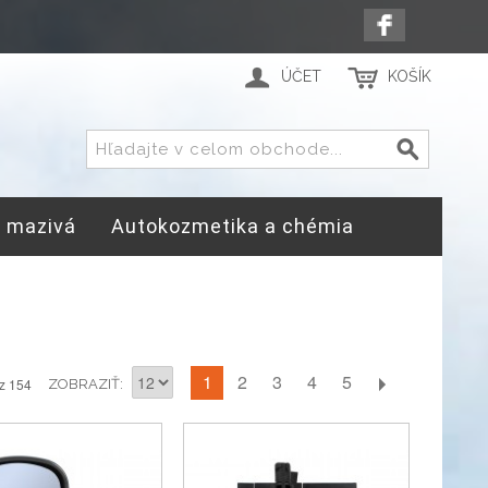
ÚČET
KOŠÍK
a mazivá
Autokozmetika a chémia
1
2
3
4
5
z 154
ZOBRAZIŤ