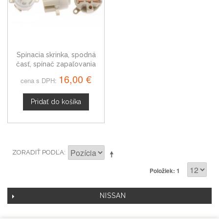
Spínacia skrinka, spodná
časť, spínač zapaľovania
Nissan Urvan
16,00 €
cena s DPH:
Pridať do košíka
ZORADIŤ PODĽA
Položiek: 1
NISSAN