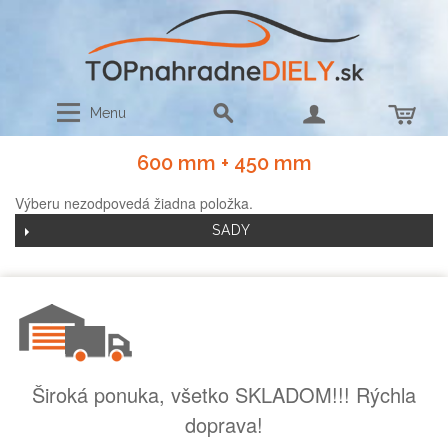
Menu
600 mm + 450 mm
Výberu nezodpovedá žiadna položka.
SADY
Široká ponuka, všetko SKLADOM!!! Rýchla
doprava!