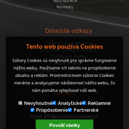
Spolupráca
Novinky
Dôležité odkazy
Obchodné podmienky
Tento web používa Cookies
Ochrana osobných údajov
Doprava a platby
Súbory Cookies sú nevyhnuté pre správne fungovanie
Mapa stránok
nášho webu. Používame ich takisto na prispôsobenie
Nastavenia Cookies
obsahu a reklám. Prostredníctvom súborov Cookies
meráme a analyzujeme návštevnosť nášho webu, čo
nám pomáha vylepšovať náš web.
Kontakt
Nevyhnutné
Analytické
Reklamné
Neváhajte nás kontaktovať, ak potrebujete poradiť..
Prispôsobenie
Partnerské
Email :info@topnahradnediely.sk
Tel : +421 919 278 288
Povoliť všetky