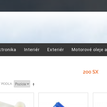
ktronika
Interiér
Exteriér
Motorové oleje 
200 SX
Ť PODĽA