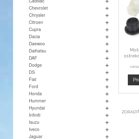
Cadillac
Chevrolet
Chrysler
Citroen
Cupra
Dacia
Daewoo
Mot
Daihatsu
ostrek
DAF
N
Dodge
cena
DS
Fiat
Pr
Ford
Honda
Hummer
Hyundai
ZORADI
Infiniti
Isuzu
Iveco
Jaguar