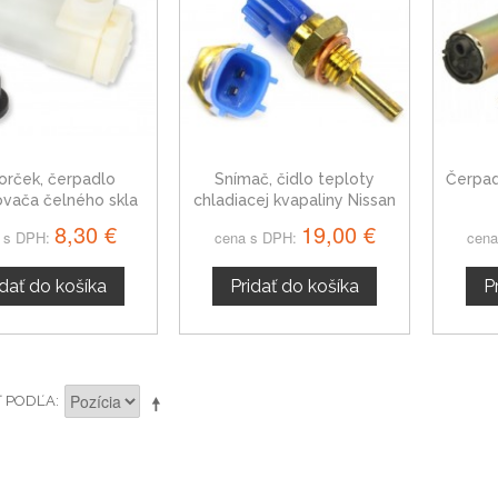
orček, čerpadlo
Snímač, čidlo teploty
Čerpad
ovača čelného skla
chladiacej kvapaliny Nissan
issan 200 SX
200 SX
8,30 €
19,00 €
 s DPH:
cena s DPH:
cena
idať do košíka
Pridať do košíka
P
Ť PODĽA