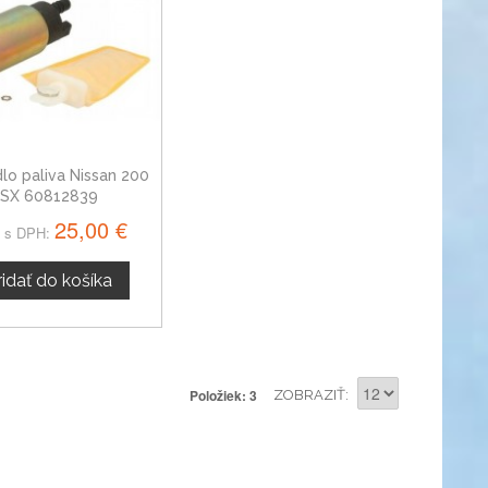
lo paliva Nissan 200
SX 60812839
25,00 €
 s DPH:
ridať do košíka
Položiek: 3
ZOBRAZIŤ