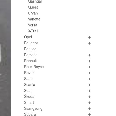
Qashqai
Quest
Urvan
Vanette
Versa
X-Trail
Opel
Peugeot
Pontiac
Porsche
Renault
Rolls-Royce
Rover
Saab
Scania
Seat
Škoda
Smart
Ssangyong
Subaru