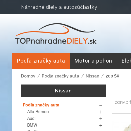
Náhradné diely a autosúčiastky
Podľa značky auta
Motor a pohon
Ele
Domov
/
Podľa značky auta
/
Nissan
/
200 SX
Nissan
ZORADI
Podľa značky auta
Alfa Romeo
Audi
BMW