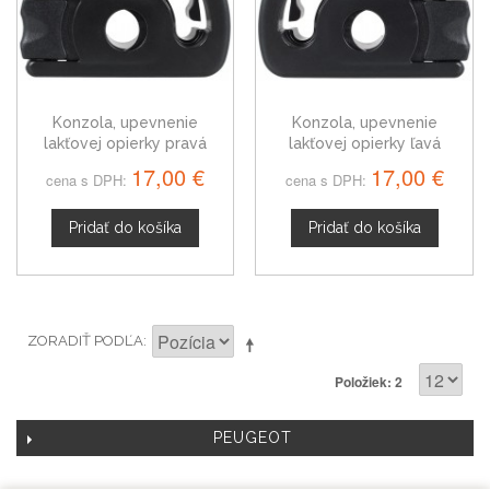
Konzola, upevnenie
Konzola, upevnenie
lakťovej opierky pravá
lakťovej opierky ľavá
Peugeot 305
Peugeot 305
17,00 €
17,00 €
cena s DPH:
cena s DPH:
Pridať do košíka
Pridať do košíka
ZORADIŤ PODĽA
Položiek: 2
PEUGEOT