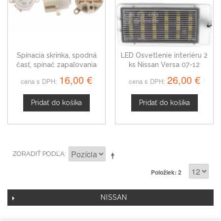
Spínacia skrinka, spodná
LED Osvetlenie interiéru 2
časť, spínač zapaľovania
ks Nissan Versa 07-12
Nissan Versa
16,00 €
26,00 €
cena s DPH:
cena s DPH:
Pridať do košíka
Pridať do košíka
ZORADIŤ PODĽA
Položiek: 2
NISSAN