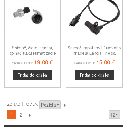
Snímač, čidlo, senzor,
Snímač impulzov kľukového
spínač tlaku klimatizácie
hriadeľa Lancia Thesis,
Lancia Thesis, 6850512
46469866
19,00 €
15,00 €
cena s DPH:
cena s DPH:
Pridať do košíka
Pridať do košíka
ZORADIŤ PODĽA
1
2