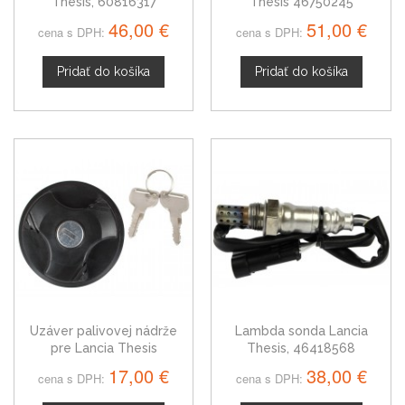
Thesis, 60816317
Thesis 46750245
46,00 €
51,00 €
cena s DPH:
cena s DPH:
Pridať do košíka
Pridať do košíka
Uzáver palivovej nádrže
Lambda sonda Lancia
pre Lancia Thesis
Thesis, 46418568
17,00 €
38,00 €
cena s DPH:
cena s DPH: