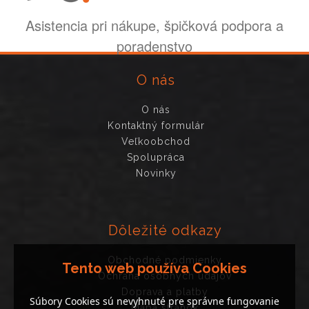
Asistencia pri nákupe, špičková podpora a
poradenstvo
O nás
O nás
Kontaktný formulár
Veľkoobchod
Spolupráca
Novinky
Dôležité odkazy
Obchodné podmienky
Tento web používa Cookies
Ochrana osobných údajov
Doprava a platby
Súbory Cookies sú nevyhnuté pre správne fungovanie
Mapa stránok