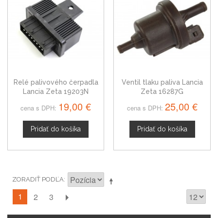
Relé palivového čerpadla
Ventil tlaku paliva Lancia
Lancia Zeta 19203N
Zeta 16287G
19,00 €
25,00 €
cena s DPH:
cena s DPH:
Pridať do košíka
Pridať do košíka
ZORADIŤ PODĽA
1
2
3