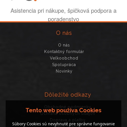
Asistencia pri nákupe, špičková podpora a
poradenstvo
O nás
O nás
Kontaktný formulár
Veľkoobchod
Spolupráca
Novinky
Dôležité odkazy
Obchodné podmienky
Tento web používa Cookies
Ochrana osobných údajov
Doprava a platby
Súbory Cookies sú nevyhnuté pre správne fungovanie
Mapa stránok