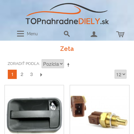
Menu
Zeta
ZORADIŤ PODĽA
1
2
3