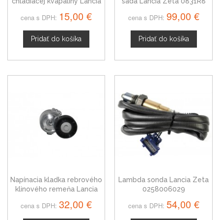
chladiacej kvapaliny Lancia
sada Lancia Zeta 0831R8
Zeta, 0242.68
15,00 €
99,00 €
cena s DPH:
cena s DPH:
Pridať do košíka
Pridať do košíka
Napínacia kladka rebrového
Lambda sonda Lancia Zeta
klinového remeňa Lancia
0258006029
Zeta, 575155
32,00 €
54,00 €
cena s DPH:
cena s DPH: