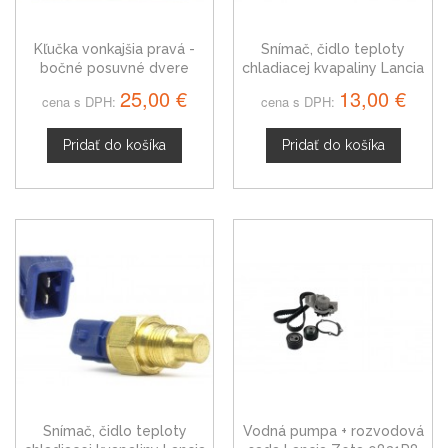
Kľučka vonkajšia pravá -
Snímač, čidlo teploty
bočné posuvné dvere
chladiacej kvapaliny Lancia
Lancia Zeta
Zeta, 9603324880
25,00 €
13,00 €
cena s DPH:
cena s DPH:
Pridať do košíka
Pridať do košíka
Snímač, čidlo teploty
Vodná pumpa + rozvodová