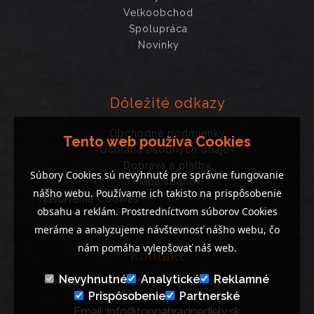
Veľkoobchod
Spolupráca
Novinky
Dôležité odkazy
Obchodné podmienky
Tento web používa Cookies
Ochrana osobných údajov
Doprava a platby
Súbory Cookies sú nevyhnuté pre správne fungovanie
Mapa stránok
nášho webu. Používame ich takisto na prispôsobenie
Nastavenia Cookies
obsahu a reklám. Prostredníctvom súborov Cookies
meráme a analyzujeme návštevnosť nášho webu, čo
nám pomáha vylepšovať náš web.
Kontakt
Nevyhnutné
Analytické
Reklamné
Neváhajte nás kontaktovať, ak potrebujete poradiť..
Prispôsobenie
Partnerské
Email :info@topnahradnediely.sk