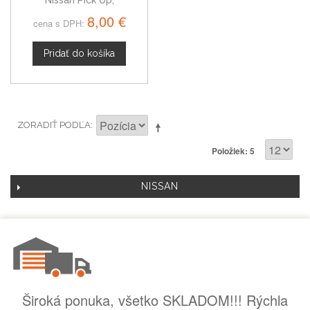
Nissan Pick Up,
dvojtlačítkový bez hrotu
8,00 €
cena s DPH:
Pridať do košíka
ZORADIŤ PODĽA
Položiek: 5
NISSAN
Široká ponuka, všetko SKLADOM!!! Rýchla