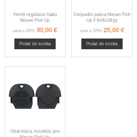
Ventil regulácie tlaku
Čerpadlo paliva Nissan Pick
Nissan Pick Up
Up II 60812839
90,00 €
25,00 €
cena s DPH:
cena s DPH:
Pridať do košíka
Pridať do košíka
Obal kľúča, holokľúč pre