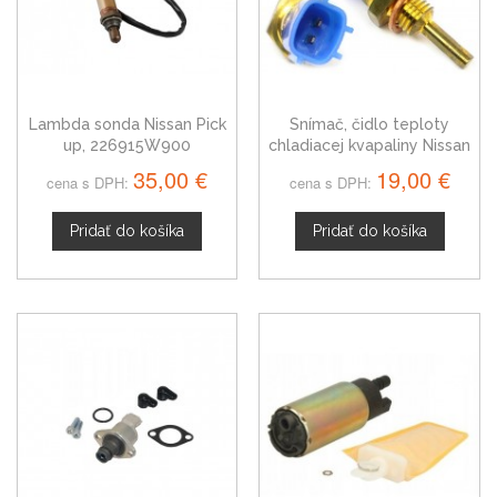
Lambda sonda Nissan Pick
Snímač, čidlo teploty
up, 226915W900
chladiacej kvapaliny Nissan
Pick up
35,00 €
19,00 €
cena s DPH:
cena s DPH:
Pridať do košíka
Pridať do košíka