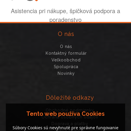
Asistencia pri nákupe, špičková podpora a
poradenstvo
O nás
O nás
Kontaktný formulár
Veľkoobchod
Spolupráca
Novinky
Dôležité odkazy
Obchodné podmienky
Tento web používa Cookies
Ochrana osobných údajov
Doprava a platby
Súbory Cookies sú nevyhnuté pre správne fungovanie
Mapa stránok