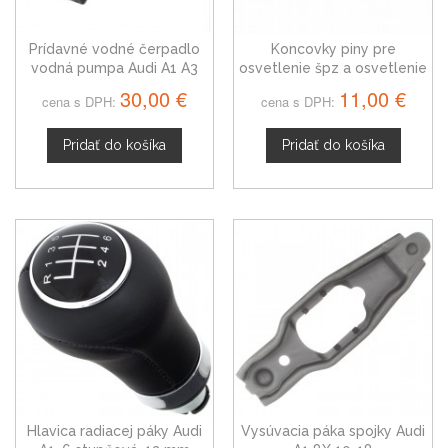
Prídavné vodné čerpadlo
Koncovky piny pre
vodná pumpa Audi A1 A3
osvetlenie špz a osvetlenie
06C121601B
batožinového priestoru
30,00 €
11,00 €
cena s DPH:
cena s DPH:
Audi A1
Pridať do košíka
Pridať do košíka
Hlavica radiacej páky Audi
Vysúvacia páka spojky Audi