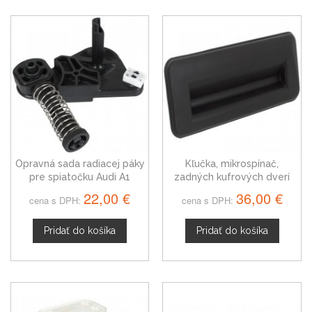
Opravná sada radiacej páky
Kľučka, mikrospínač,
pre spiatočku Audi A1
zadných kufrových dverí
Audi A1 8X 5J0827566E
22,00 €
36,00 €
cena s DPH:
cena s DPH:
Pridať do košíka
Pridať do košíka