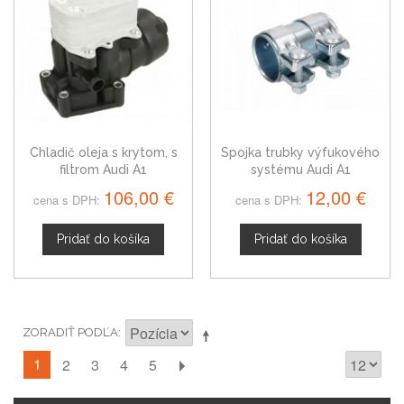
Chladič oleja s krytom, s
Spojka trubky výfukového
filtrom Audi A1
systému Audi A1
1K0253141S
106,00 €
12,00 €
cena s DPH:
cena s DPH:
Pridať do košíka
Pridať do košíka
ZORADIŤ PODĽA
1
2
3
4
5