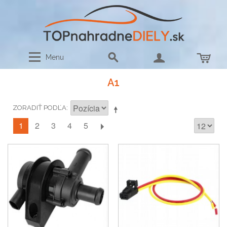
Menu
A1
ZORADIŤ PODĽA
1
2
3
4
5