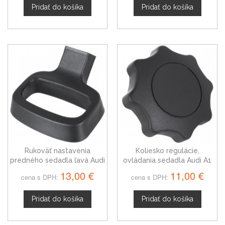
Pridať do košíka
Pridať do košíka
Rukoväť nastavenia
Koliesko regulácie,
predného sedadla ľavá Audi
ovládania sedadla Audi A1
A1
8X 6R0881671D
13,00 €
11,00 €
cena s DPH:
cena s DPH:
Pridať do košíka
Pridať do košíka