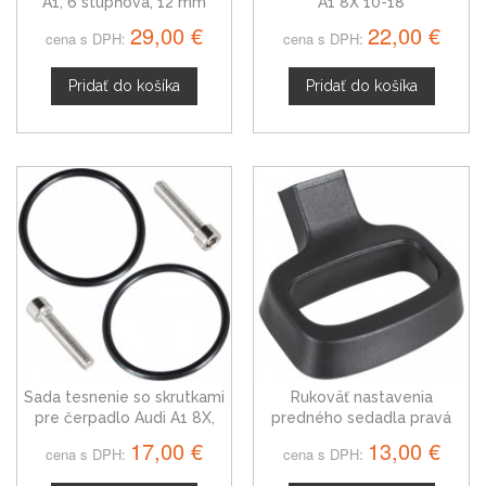
A1, 6 stupňová, 12 mm
A1 8X 10-18
29,00 €
22,00 €
cena s DPH:
cena s DPH:
Pridať do košíka
Pridať do košíka
Sada tesnenie so skrutkami
Rukoväť nastavenia
pre čerpadlo Audi A1 8X,
predného sedadla pravá
0CQ598305
Audi A1
17,00 €
13,00 €
cena s DPH:
cena s DPH: