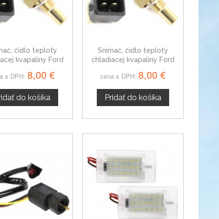
mač, čidlo teploty
Snímač, čidlo teploty
iacej kvapaliny Ford
chladiacej kvapaliny Ford
rt V 91AB10884AA
Escort Classic 91AB10884AA
8,00 €
8,00 €
a s DPH:
cena s DPH:
ridať do košíka
Pridať do košíka