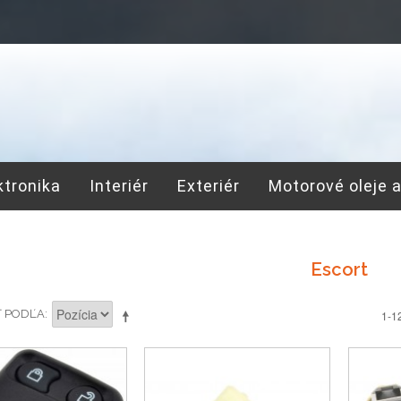
ktronika
Interiér
Exteriér
Motorové oleje 
Escort
Ť PODĽA
1-1