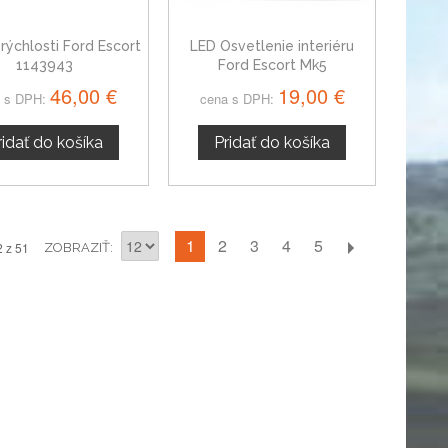
rýchlosti Ford Escort
LED Osvetlenie interiéru
1143943
Ford Escort Mk5
46,00 €
19,00 €
 s DPH:
cena s DPH:
ridať do košíka
Pridať do košíka
1
2
3
4
5
2 z 51
ZOBRAZIŤ