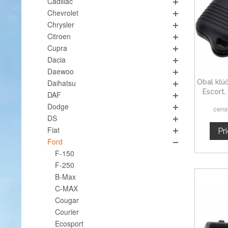
Cadillac
Chevrolet
Chrysler
Citroen
Cupra
Dacia
Daewoo
Obal kľú
Daihatsu
Escort,
DAF
Dodge
cena
DS
Fiat
Pr
Ford
F-150
F-250
B-Max
C-MAX
Cougar
Courier
Ecosport