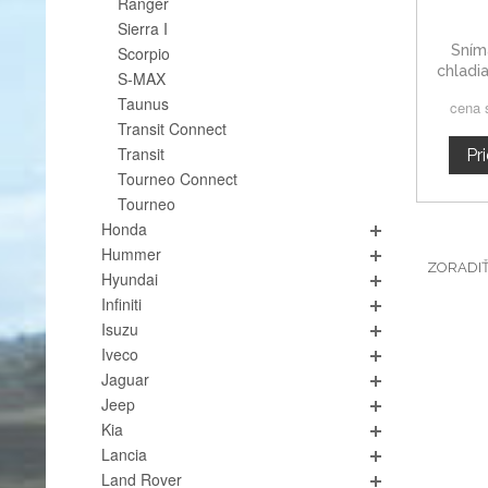
Ranger
Sierra I
Sním
Scorpio
chladi
S-MAX
Taunus
cena 
Transit Connect
Transit
Pr
Tourneo Connect
Tourneo
Honda
Hummer
ZORADI
Hyundai
Infiniti
Isuzu
Iveco
Jaguar
Jeep
Kia
Lancia
Land Rover