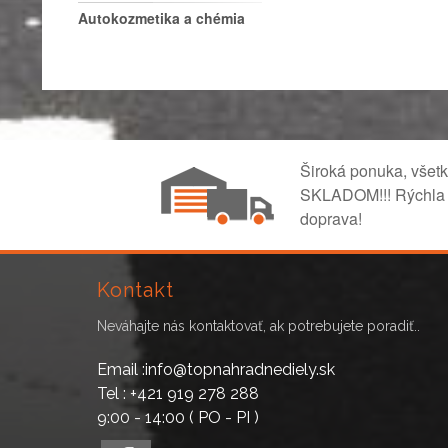
Autokozmetika a chémia
Široká ponuka, všet
SKLADOM!!! Rýchla
doprava!
Kontakt
Neváhajte nás kontaktovať, ak potrebujete poradiť..
Email :info@topnahradnediely.sk
Tel : +421 919 278 288
9:00 - 14:00 ( PO - PI )