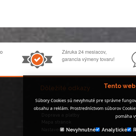
ko
Záruka 24 mesiacov,
garancia výmeny tovaru!
Tento web
Dôležité odkazy
Súbory Cookies sú nevyhnuté pre správne fungov
Obchodné podmienky
obsahu a reklám. Prostredníctvom súborov Cooki
Ochrana osobných údajov
Doprava a platby
pomáha vy
Mapa stránok
Nevyhnutné
Analytické
Nastavenia Cookies