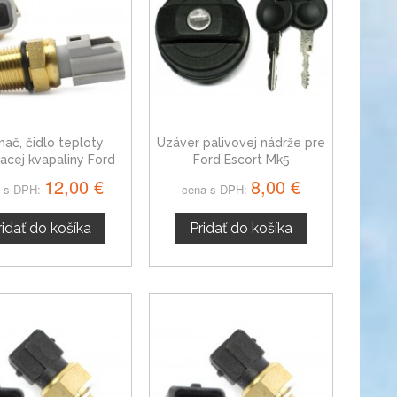
mač, čidlo teploty
Uzáver palivovej nádrže pre
iacej kvapaliny Ford
Ford Escort Mk5
Escort, 323633
12,00 €
8,00 €
 s DPH:
cena s DPH:
ridať do košíka
Pridať do košíka