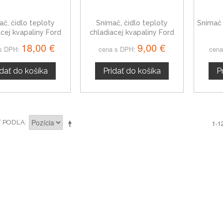
ač, čidlo teploty
Snímač, čidlo teploty
Snímač 
acej kvapaliny Ford
chladiacej kvapaliny Ford
Escort
Escort VI
18,00 €
9,00 €
s DPH:
cena s DPH:
cena
idať do košíka
Pridať do košíka
P
Ť PODĽA
1-1