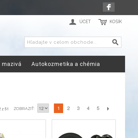
ÚČET
KOŠÍK
a mazivá
Autokozmetika a chémia
1
2
3
4
5
2 z 51
ZOBRAZIŤ