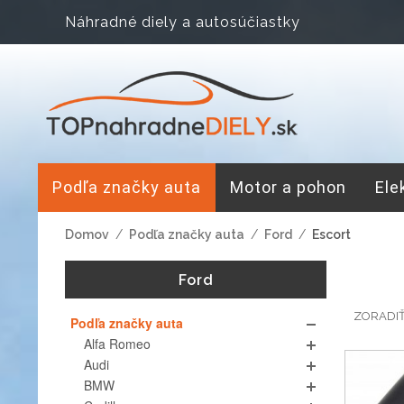
Náhradné diely a autosúčiastky
Podľa značky auta
Motor a pohon
Ele
Domov
/
Podľa značky auta
/
Ford
/
Escort
Ford
ZORADI
Podľa značky auta
Alfa Romeo
Audi
BMW