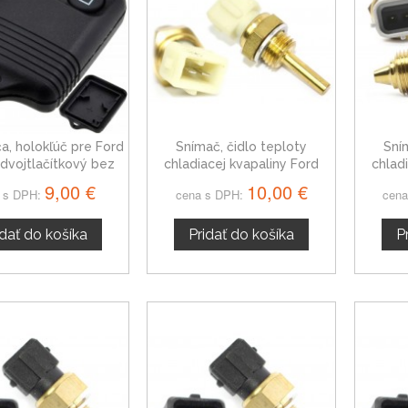
ča, holokľúč pre Ford
Snímač, čidlo teploty
Sní
 dvojtlačítkový bez
chladiacej kvapaliny Ford
chlad
planžety
Escort IV, 1288158
9,00 €
10,00 €
 s DPH:
cena s DPH:
cena
idať do košíka
Pridať do košíka
P