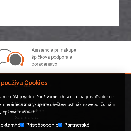
Asistencia pri nákupe,
špičková podpora a
poradenstvo
 používa Cookies
O nás
anie nášho webu. Používame ich takisto na prispôsobenie
O nás
es meráme a analyzujeme návštevnosť nášho webu, čo nám
Kontaktný formulár
Veľkoobchod
lepšovať náš web.
Spolupráca
Novinky
Reklamné
Prispôsobenie
Partnerské