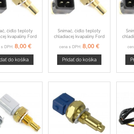
ač, čidlo teploty
Snímač, čidlo teploty
Sní
acej kvapaliny Ford
chladiacej kvapaliny Ford
chlad
t VII 91AB10884AA
Escort VI 91AB10884AA
Esco
8,00 €
8,00 €
 s DPH:
cena s DPH:
cen
idať do košíka
Pridať do košíka
P