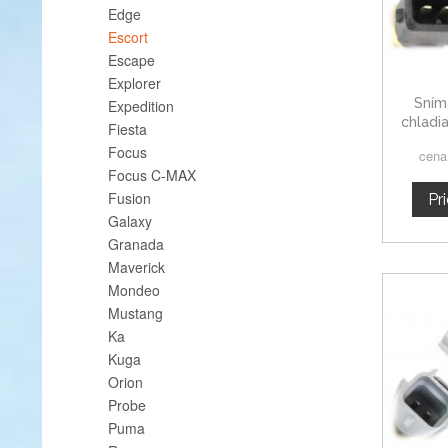
Edge
Escort
Escape
Explorer
Sním
Expedition
chladi
Fiesta
Escor
Focus
cena
Focus C-MAX
Fusion
Pr
Galaxy
Granada
Maverick
Mondeo
Mustang
Ka
Kuga
Orion
Probe
Puma