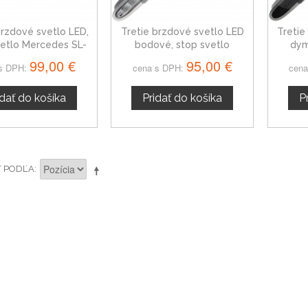
brzdové svetlo LED,
Tretie brzdové svetlo LED
Tretie
vetlo Mercedes SL-
bodové, stop svetlo
dym
Trieda
Mercedes SL-Trieda
Mer
99,00 €
95,00 €
s DPH:
cena s DPH:
cena
idať do košíka
Pridať do košíka
P
Ť PODĽA