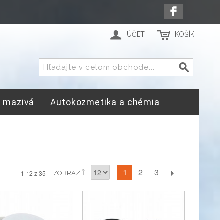
ÚČET
KOŠÍK
a mazivá
Autokozmetika a chémia
1
2
3
1-12 z 35
ZOBRAZIŤ