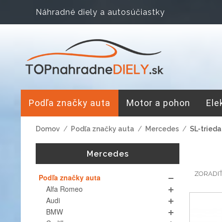
Náhradné diely a autosúčiastky
Podľa značky auta
Motor a pohon
Ele
Domov
/
Podľa značky auta
/
Mercedes
/
SL-trieda
Mercedes
ZORADI
Podľa značky auta
Alfa Romeo
Audi
BMW