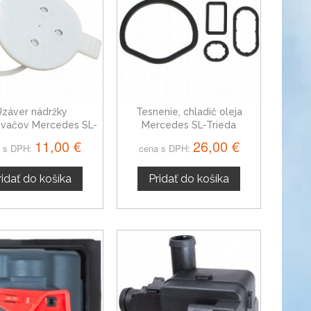
Uzáver nádržky
Tesnenie, chladič oleja
ovačov Mercedes SL-
Mercedes SL-Trieda
ieda 1248690072
11,00 €
26,00 €
 s DPH:
cena s DPH:
ridať do košíka
Pridať do košíka