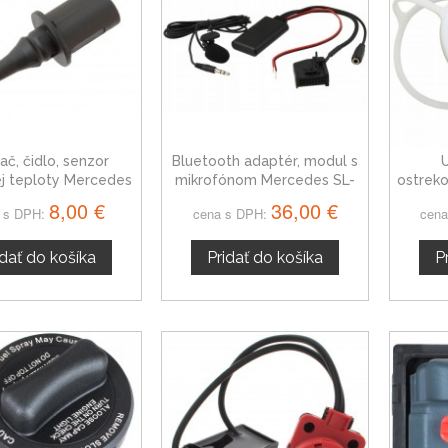
ač, čidlo, senzor
Bluetooth adaptér, modul s
ej teploty Mercedes
mikrofónom Mercedes SL-
ostrek
230 R231 SL-trieda
Trieda
Tr
8,00 €
36,00 €
 s DPH:
cena s DPH:
cena
idať do košíka
Pridať do košíka
P