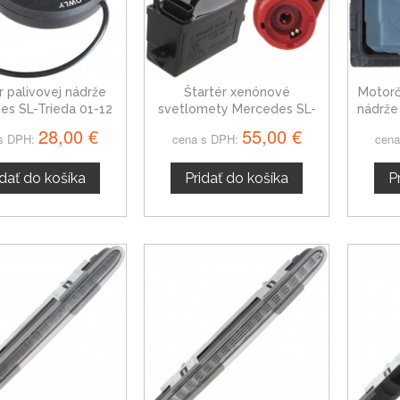
 palivovej nádrže
Štartér xenónové
Motorč
es SL-Trieda 01-12
svetlomety Mercedes SL-
nádrže
Trieda
28,00 €
55,00 €
s DPH:
cena s DPH:
cena
idať do košíka
Pridať do košíka
P