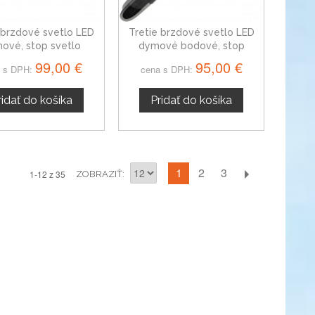
 brzdové svetlo LED
Tretie brzdové svetlo LED
ové, stop svetlo
dymové bodové, stop
cedes SL-Trieda
svetlo Mercedes SL-Trieda
99,00 €
95,00 €
 s DPH:
cena s DPH:
ridať do košíka
Pridať do košíka
1
2
3
1-12 z 35
ZOBRAZIŤ