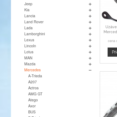
Jeep
Kia
Lancia
Land Rover
Uzáver
Lada
Merced
Lamborghini
Lexus
cena 
Lincoln
Lotus
Pr
MAN
Mazda
Mercedes
A-Trieda
A207
Actros
AMG GT
Atego
Axor
BUS