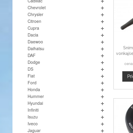
Cadillac
Chevrolet
Chrysler
Citroen
Cupra
Dacia
Daewoo
Sním
Daihatsu
vonkajš
DAF
R129 R
Dodge
cena
DS
Fiat
Pr
Ford
Honda
Hummer
Hyundai
Infiniti
Isuzu
Iveco
Jaguar