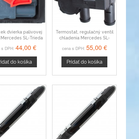
ek dvierka palivovej
Termostat, regulačný ventil
 Mercedes SL-Trieda
chladenia Mercedes SL-
A0008207703
Trieda, A2308300084
44,00 €
55,00 €
 s DPH:
cena s DPH:
ridať do košíka
Pridať do košíka