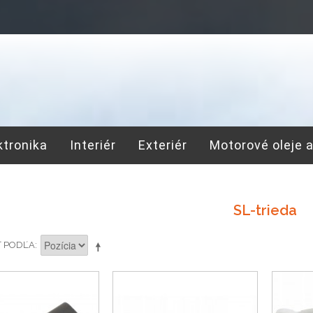
ktronika
Interiér
Exteriér
Motorové oleje 
SL-trieda
Ť PODĽA