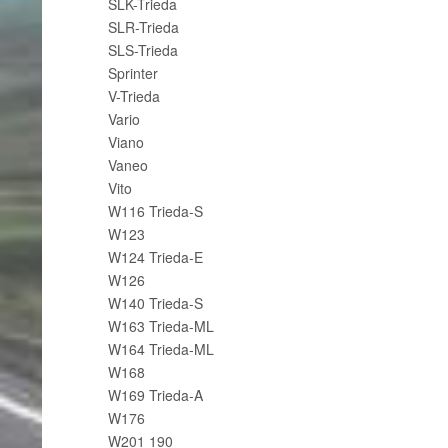
SLK-Trieda
SLR-Trieda
SLS-Trieda
Sprinter
V-Trieda
Vario
Viano
Vaneo
Vito
W116 Trieda-S
W123
W124 Trieda-E
W126
W140 Trieda-S
W163 Trieda-ML
W164 Trieda-ML
W168
W169 Trieda-A
W176
W201 190