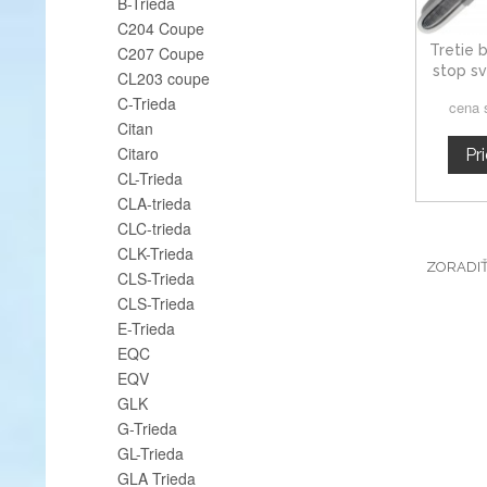
B-Trieda
C204 Coupe
Tretie 
C207 Coupe
stop s
CL203 coupe
C-Trieda
cena 
Citan
Citaro
Pr
CL-Trieda
CLA-trieda
CLC-trieda
CLK-Trieda
ZORADI
CLS-Trieda
CLS-Trieda
E-Trieda
EQC
EQV
GLK
G-Trieda
GL-Trieda
GLA Trieda