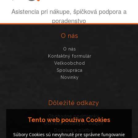
Asistencia pri nákupe, špičková podpora a
poradenstvo
O nás
O nás
Kontaktný formulár
Veľkoobchod
Spolupráca
Novinky
Dôležité odkazy
Obchodné podmienky
Tento web používa Cookies
Ochrana osobných údajov
Doprava a platby
Súbory Cookies sú nevyhnuté pre správne fungovanie
Mapa stránok