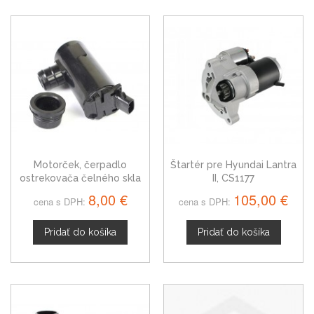
Motorček, čerpadlo
Štartér pre Hyundai Lantra
ostrekovača čelného skla
II, CS1177
Hyundai Lantra II 96-00
8,00 €
105,00 €
cena s DPH:
cena s DPH:
Pridať do košíka
Pridať do košíka