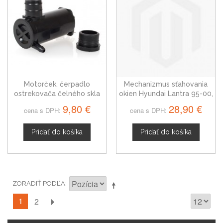
Motorček, čerpadlo
Mechanizmus sťahovania
ostrekovača čelného skla
okien Hyundai Lantra 95-00,
Hyundai Lantra
predný pravý
9,80 €
28,90 €
cena s DPH:
cena s DPH:
Pridať do košíka
Pridať do košíka
ZORADIŤ PODĽA
1
2