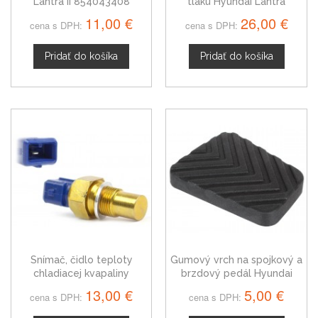
Lantra II 854043408
tlaku Hyundai Lantra
60811534
11,00 €
26,00 €
cena s DPH:
cena s DPH:
Pridať do košíka
Pridať do košíka
Snímač, čidlo teploty
Gumový vrch na spojkový a
chladiacej kvapaliny
brzdový pedál Hyundai
Hyundai Lantra II,
Lantra II Combi
13,00 €
5,00 €
cena s DPH:
cena s DPH:
9601842680