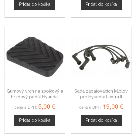
Pridať do košíka
Pridať do košíka
Gumový vrch na spojkový a
Sada zapaľovacích káblov
brzdový pedál Hyundai
pre Hyundai Lantra II
Lantra II
2750102H00
5,00 €
19,00 €
cena s DPH:
cena s DPH:
Pridať do košíka
Pridať do košíka