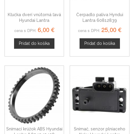
Kľučka dverí vnútorná ľavá
Čerpadlo paliva Hyndui
Hyundai Lantra
Lantra 60812839
6,00 €
25,00 €
cena s DPH:
cena s DPH:
Pridať do košíka
Pridať do košíka
Snímací krúžok ABS Hyundai
Snímač, senzor plniaceho