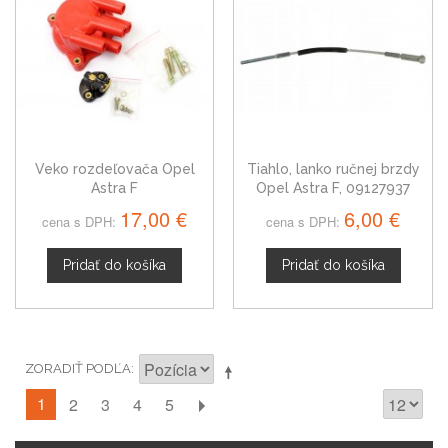
Veko rozdeľovača Opel
Tiahlo, lanko ručnej brzdy
Astra F
Opel Astra F, 09127937
17,00 €
6,00 €
cena s DPH:
cena s DPH:
Pridať do košíka
Pridať do košíka
ZORADIŤ PODĽA
1
2
3
4
5