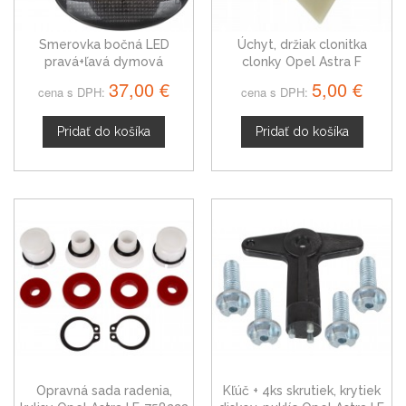
Smerovka bočná LED
Úchyt, držiak clonitka
pravá+ľavá dymová
clonky Opel Astra F
dynamická Opel Astra F 91-
37,00 €
5,00 €
cena s DPH:
cena s DPH:
97
Pridať do košíka
Pridať do košíka
Opravná sada radenia,
Kľúč + 4ks skrutiek, krytiek