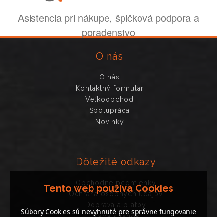
Asistencia pri nákupe, špičková podpora a
poradenstvo
O nás
O nás
Kontaktný formulár
Veľkoobchod
Spolupráca
Novinky
Dôležité odkazy
Obchodné podmienky
Tento web používa Cookies
Ochrana osobných údajov
Doprava a platby
Súbory Cookies sú nevyhnuté pre správne fungovanie
Mapa stránok