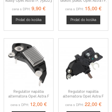
kulisy Opel Astra I F, 758223
diskov, puklíc Opel Astra I F,
28 mm
9,90 €
15,00 €
cena s DPH:
cena s DPH:
Pridať do košíka
Pridať do košíka
Regulátor napätia
Regulátor napätia
alternátora Opel Astra F
alternátora Opel Astra F
10475019
F00M145201
12,00 €
22,00 €
cena s DPH:
cena s DPH: