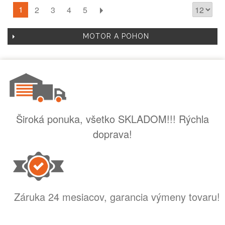
1
2
3
4
5
MOTOR A POHON
Široká ponuka, všetko SKLADOM!!! Rýchla
doprava!
Záruka 24 mesiacov, garancia výmeny tovaru!