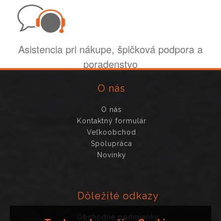
Asistencia pri nákupe, špičková podpora a
poradenstvo
O nás
O nás
Kontaktný formulár
Veľkoobchod
Spolupráca
Novinky
Dôležité odkazy
Obchodné podmienky