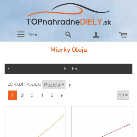
Menu
Mierky Oleja
FILTER
ZORADIŤ PODĽA
1
2
3
4
5