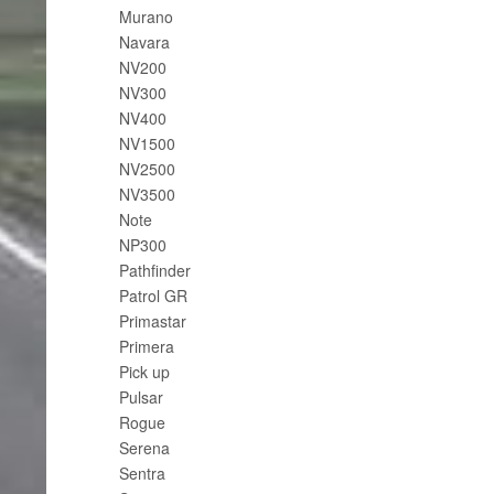
Murano
Navara
NV200
NV300
NV400
NV1500
NV2500
NV3500
Note
NP300
Pathfinder
Patrol GR
Primastar
Primera
Pick up
Pulsar
Rogue
Serena
Sentra