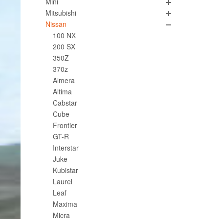
Mini
Mitsubishi
Nissan
100 NX
200 SX
350Z
370z
Almera
Altima
Cabstar
Cube
Frontier
GT-R
Interstar
Juke
Kubistar
Laurel
Leaf
Maxima
Micra