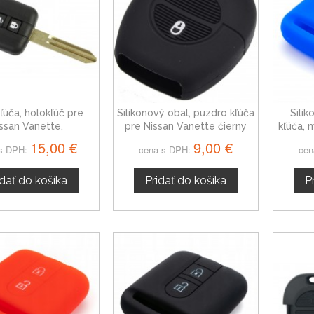
ľúča, holokľúč pre
Silikonový obal, puzdro kľúča
Sili
ssan Vanette,
pre Nissan Vanette čierny
kľúča, 
vojtlačítkový
15,00 €
9,00 €
s DPH:
cena s DPH:
cen
idať do košíka
Pridať do košíka
P