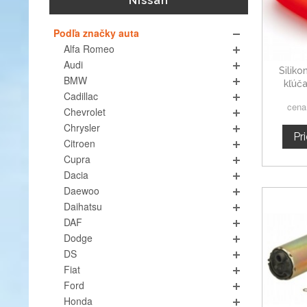
Nissan
Podľa značky auta
Alfa Romeo
Audi
Silik
BMW
kľúč
Cadillac
cena
Chevrolet
Chrysler
Pr
Citroen
Cupra
Dacia
Daewoo
Daihatsu
DAF
Dodge
DS
Fiat
Ford
Honda