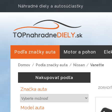
Náhradné diely a autosúčiastky
Podľa značky auta
Motor a pohon
Ele
Domov
/
Podľa značky auta
/
Nissan
/
Vanette
Nakupovať podľa
ZORADI
Značka auta
Model auta