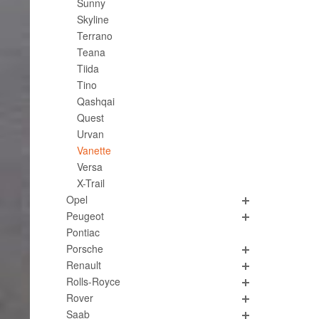
Sunny
Skyline
Terrano
Teana
Tiida
Tino
Qashqai
Quest
Urvan
Vanette
Versa
X-Trail
Opel
Peugeot
Pontiac
Porsche
Renault
Rolls-Royce
Rover
Saab