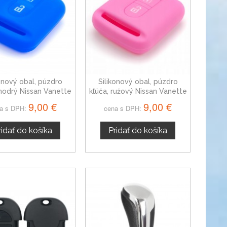
konový obal, púzdro
Silikonový obal, púzdro
modrý Nissan Vanette
kľúča, ružový Nissan Vanette
9,00 €
9,00 €
a s DPH:
cena s DPH:
ridať do košíka
Pridať do košíka