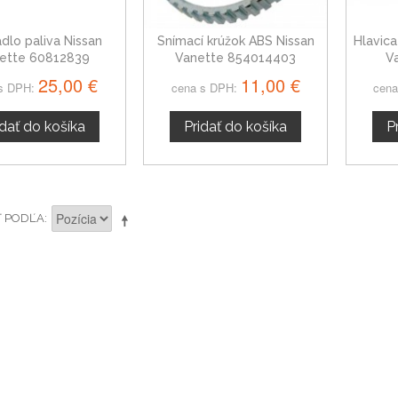
dlo paliva Nissan
Snímací krúžok ABS Nissan
Hlavica
ette 60812839
Vanette 854014403
V
25,00 €
11,00 €
s DPH:
cena s DPH:
cena
idať do košíka
Pridať do košíka
P
Ť PODĽA