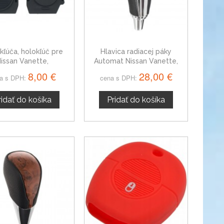
kľúča, holokľúč pre
Hlavica radiacej páky
issan Vanette,
Automat Nissan Vanette,
lačítkový bez hrotu
čierna + chróm
8,00 €
28,00 €
a s DPH:
cena s DPH:
ridať do košíka
Pridať do košíka