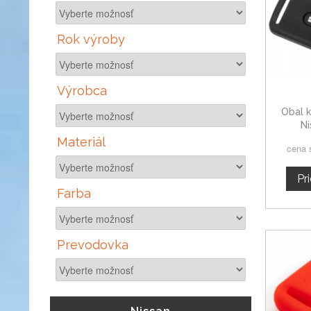
Rok výroby
Výrobca
Obal k
Ni
d
Materiál
cena 
Pr
Farba
Prevodovka