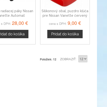
 radiacej páky Nissan
Silikonový obal, puzdro kľúča
anette Automat
pre Nissan Vanette červený
28,00 €
9,00 €
 s DPH:
cena s DPH:
ridať do košíka
Pridať do košíka
Položiek: 12
ZOBRAZIŤ