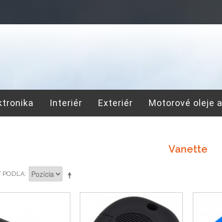
ktronika
Interiér
Exteriér
Motorové oleje 
Vanette
Ť PODĽA