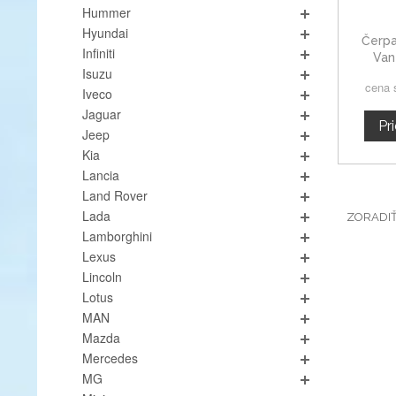
Hummer
Hyundai
Čerpa
Infiniti
Van
Isuzu
cena 
Iveco
Jaguar
Pr
Jeep
Kia
Lancia
Land Rover
Lada
ZORADI
Lamborghini
Lexus
Lincoln
Lotus
MAN
Mazda
Mercedes
MG