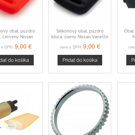
onový obal, púzdro
Silikonový obal, púzdro
Obal 
a, červený Nissan
kľúča, čierny Nissan Vanette
N
Vanette
dvojt
9,00 €
9,00 €
 s DPH:
cena s DPH:
cen
idať do košíka
Pridať do košíka
P