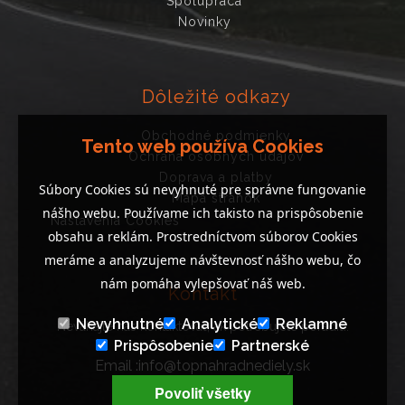
Spolupráca
Novinky
Dôležité odkazy
Obchodné podmienky
Tento web používa Cookies
Ochrana osobných údajov
Doprava a platby
Súbory Cookies sú nevyhnuté pre správne fungovanie
Mapa stránok
nášho webu. Používame ich takisto na prispôsobenie
Nastavenia Cookies
obsahu a reklám. Prostredníctvom súborov Cookies
meráme a analyzujeme návštevnosť nášho webu, čo
nám pomáha vylepšovať náš web.
Kontakt
Nevyhnutné
Analytické
Reklamné
Neváhajte nás kontaktovať, ak potrebujete poradiť..
Prispôsobenie
Partnerské
Email :info@topnahradnediely.sk
Tel : +421 919 278 288
Povoliť všetky