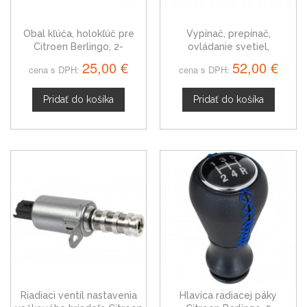
Obal kľúča, holokľúč pre
Vypínač, prepínač,
Citroen Berlingo, 2-
ovládanie svetiel,
tlačítkový
smeroviek, vypínač
25,00 €
52,00 €
cena s DPH:
cena s DPH:
predných a zadných
hmloviek + klakson Citroen
Berlingo 6239P3
Pridať do košíka
Pridať do košíka
Riadiaci ventil nastavenia
Hlavica radiacej páky