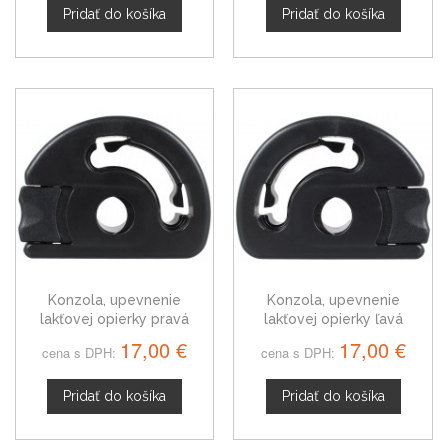
Pridať do košíka
Pridať do košíka
Konzola, upevnenie
Konzola, upevnenie
lakťovej opierky pravá
lakťovej opierky ľavá
Citroen Berlingo
Citroen Berlingo
17,00 €
17,00 €
cena s DPH:
cena s DPH:
Pridať do košíka
Pridať do košíka