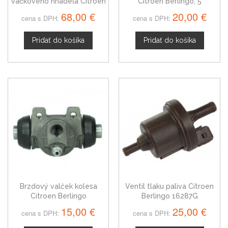
vačkového hriadeľa Citroen
Citroen Berlingo, 5
Berlingo 1922R7
stupňová čierna + modrá niť
68,00 €
20,00 €
cena s DPH:
cena s DPH:
Pridať do košíka
Pridať do košíka
Brzdový valček kolesa
Ventil tlaku paliva Citroen
Citroen Berlingo
Berlingo 16287G
15,00 €
25,00 €
cena s DPH:
cena s DPH: