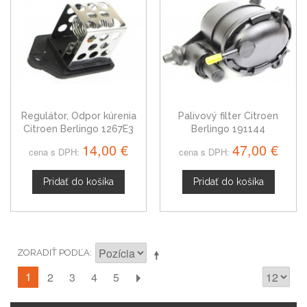
Regulátor, Odpor kúrenia
Palivový filter Citroen
Citroen Berlingo 1267E3
Berlingo 191144
14,00 €
47,00 €
cena s DPH:
cena s DPH:
Pridať do košíka
Pridať do košíka
ZORADIŤ PODĽA
1
2
3
4
5