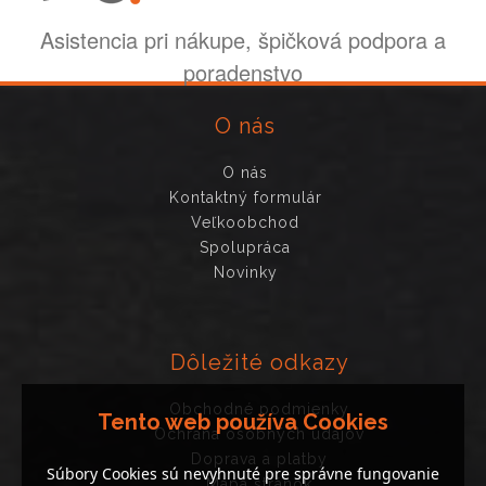
Asistencia pri nákupe, špičková podpora a
poradenstvo
O nás
O nás
Kontaktný formulár
Veľkoobchod
Spolupráca
Novinky
Dôležité odkazy
Obchodné podmienky
Tento web používa Cookies
Ochrana osobných údajov
Doprava a platby
Súbory Cookies sú nevyhnuté pre správne fungovanie
Mapa stránok