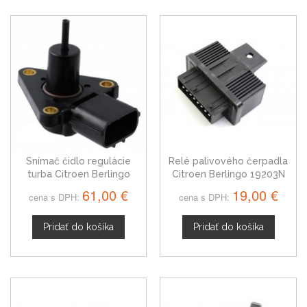
Snímač čidlo regulácie
Relé palivového čerpadla
turba Citroen Berlingo
Citroen Berlingo 19203N
61,00 €
19,00 €
cena s DPH:
cena s DPH:
Pridať do košíka
Pridať do košíka