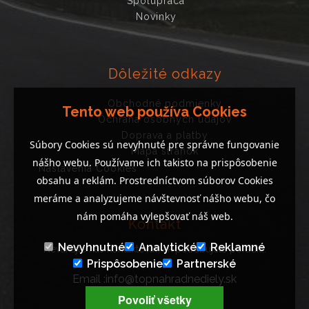
Spolupráca
Novinky
Dôležité odkazy
Obchodné podmienky
Tento web používa Cookies
Ochrana osobných údajov
Doprava a platby
Súbory Cookies sú nevyhnuté pre správne fungovanie
Mapa stránok
nášho webu. Používame ich takisto na prispôsobenie
Nastavenia Cookies
obsahu a reklám. Prostredníctvom súborov Cookies
meráme a analyzujeme návštevnosť nášho webu, čo
nám pomáha vylepšovať náš web.
Kontakt
Nevyhnutné
Analytické
Reklamné
Neváhajte nás kontaktovať, ak potrebujete poradiť..
Prispôsobenie
Partnerské
Email :info@topnahradnediely.sk
Tel : +421 919 278 288
Povoliť všetky