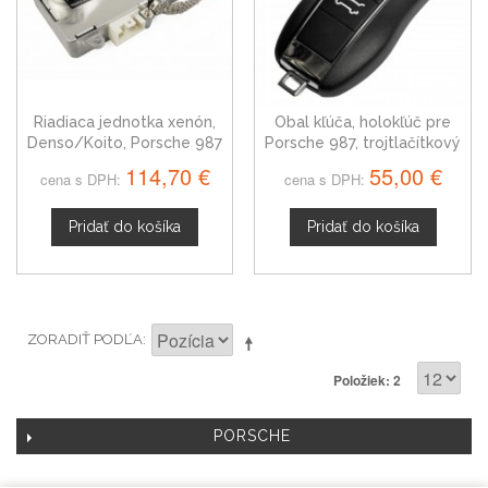
Riadiaca jednotka xenón,
Obal kľúča, holokľúč pre
Denso/Koito, Porsche 987
Porsche 987, trojtlačítkový
114,70 €
55,00 €
cena s DPH:
cena s DPH:
Pridať do košíka
Pridať do košíka
ZORADIŤ PODĽA
Položiek: 2
PORSCHE