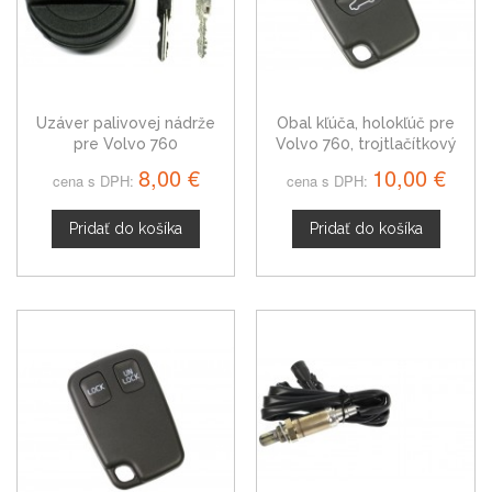
Uzáver palivovej nádrže
Obal kľúča, holokľúč pre
pre Volvo 760
Volvo 760, trojtlačítkový
8,00 €
10,00 €
cena s DPH:
cena s DPH:
Pridať do košíka
Pridať do košíka