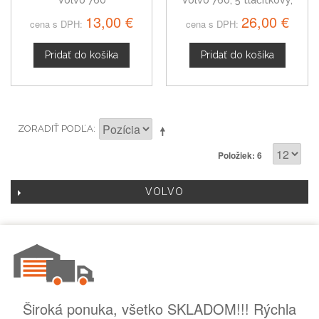
Volvo 760
Volvo 760, 5 tlačítkový,
čierny
13,00 €
26,00 €
cena s DPH:
cena s DPH:
Pridať do košíka
Pridať do košíka
ZORADIŤ PODĽA
Položiek: 6
VOLVO
Široká ponuka, všetko SKLADOM!!! Rýchla