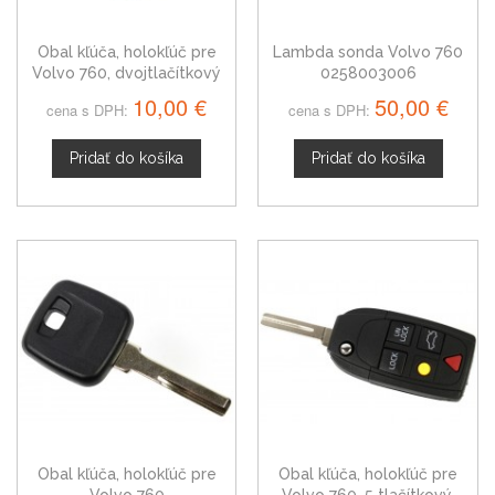
Obal kľúča, holokľúč pre
Lambda sonda Volvo 760
Volvo 760, dvojtlačítkový
0258003006
10,00 €
50,00 €
cena s DPH:
cena s DPH:
Pridať do košíka
Pridať do košíka
Obal kľúča, holokľúč pre
Obal kľúča, holokľúč pre