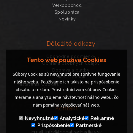
Veľkoobchod
Spolupráca
Novinky
Dôležité odkazy
Obchodné podmienky
Tento web používa Cookies
Ochrana osobných údajov
Doprava a platby
Súbory Cookies sú nevyhnuté pre správne fungovanie
Mapa stránok
nášho webu. Používame ich takisto na prispôsobenie
Nastavenia Cookies
obsahu a reklám. Prostredníctvom súborov Cookies
meráme a analyzujeme návštevnosť nášho webu, čo
nám pomáha vylepšovať náš web.
Kontakt
Nevyhnutné
Analytické
Reklamné
Neváhajte nás kontaktovať, ak potrebujete poradiť..
Prispôsobenie
Partnerské
Email :info@topnahradnediely.sk