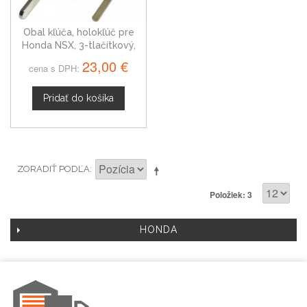
Obal kľúča, holokľúč pre
Honda NSX, 3-tlačítkový,
čierny
23,00 €
cena s DPH:
Pridať do košíka
ZORADIŤ PODĽA
Položiek: 3
HONDA