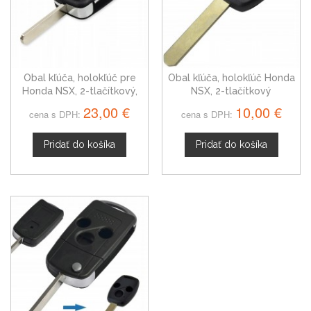
Obal kľúča, holokľúč pre
Obal kľúča, holokľúč Honda
Honda NSX, 2-tlačítkový,
NSX, 2-tlačítkový
čierny
23,00 €
10,00 €
cena s DPH:
cena s DPH:
Pridať do košíka
Pridať do košíka