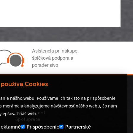
Asistencia pri nákupe,
špičková podpora a
poradenstvo
 používa Cookies
O nás
anie nášho webu. Používame ich takisto na prispôsobenie
O nás
es meráme a analyzujeme návštevnosť nášho webu, čo nám
Kontaktný formulár
Veľkoobchod
lepšovať náš web.
Spolupráca
Novinky
Reklamné
Prispôsobenie
Partnerské