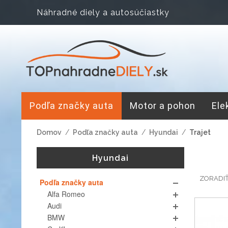
Náhradné diely a autosúčiastky
Podľa značky auta
Motor a pohon
Ele
Domov
/
Podľa značky auta
/
Hyundai
/
Trajet
Hyundai
ZORADI
Podľa značky auta
Alfa Romeo
Audi
BMW