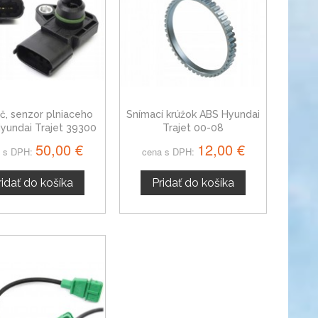
č, senzor plniaceho
Snímací krúžok ABS Hyundai
Hyundai Trajet 39300
Trajet 00-08
22600
50,00 €
12,00 €
 s DPH:
cena s DPH:
ridať do košíka
Pridať do košíka