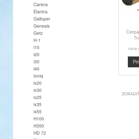
Carens
Elantra
Galloper
Genesis
Čerpa
Getz
Tr
H-1
i10
cena 
i20
i30
Pr
i40
Ioniq
ix20
ix30
ZORADI
ix25
ix35
ix55
H100
H350
HD 72