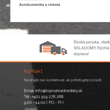
Autokozmetika a chémia
Široká ponuka, všet
SKLADOM!!! Rýchla
doprava!
Kontakt
Neváhajte nás kontaktovať, ak potrebujete poradiť..
Email :info@topnahradnediely.sk
Tel : +421 919 278 288
9:00 - 14:00 ( PO - PI )