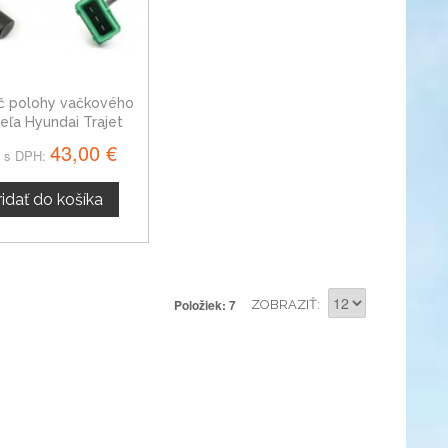
č polohy vačkového
deľa Hyundai Trajet
3935037110
43,00 €
 s DPH:
ridať do košíka
Položiek: 7
ZOBRAZIŤ