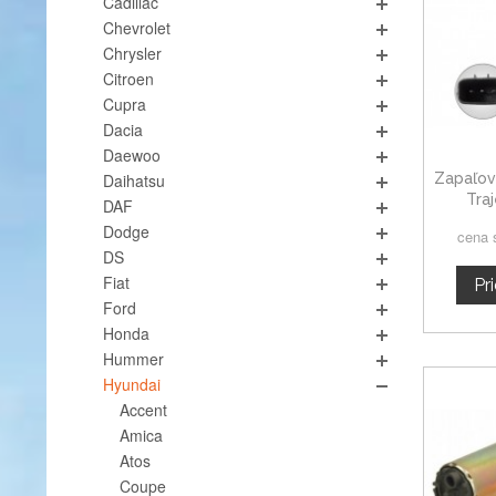
Cadillac
Chevrolet
Chrysler
Citroen
Cupra
Dacia
Daewoo
Zapaľov
Daihatsu
Tra
DAF
Dodge
cena 
DS
Fiat
Pr
Ford
Honda
Hummer
Hyundai
Accent
Amica
Atos
Coupe