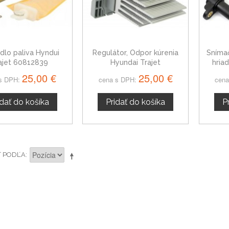
dlo paliva Hyndui
Regulátor, Odpor kúrenia
Sníma
ajet 60812839
Hyundai Trajet
hria
25,00 €
25,00 €
s DPH:
cena s DPH:
cena
idať do košíka
Pridať do košíka
P
Ť PODĽA