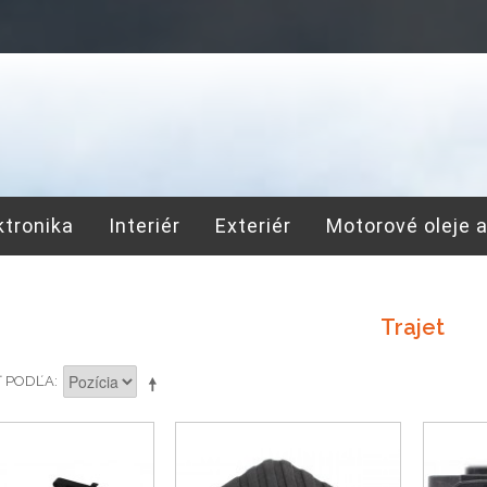
ktronika
Interiér
Exteriér
Motorové oleje 
Trajet
Ť PODĽA