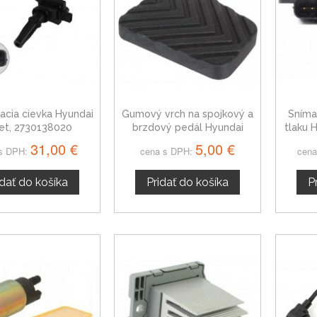
acia cievka Hyundai
Gumový vrch na spojkový a
Sníma
jet, 2730138020
brzdový pedál Hyundai
tlaku 
Trajet
31,00 €
5,00 €
s DPH:
cena s DPH:
cena
idať do košíka
Pridať do košíka
P