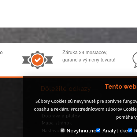
ko
Záruka 24 mesiacov,
garancia výmeny tovaru!
Tento web
Dôležité odkazy
Súbory Cookies sú nevyhnuté pre správne fungov
Obchodné podmienky
obsahu a reklám. Prostredníctvom súborov Cooki
Ochrana osobných údajov
Doprava a platby
pomáha vy
Mapa stránok
Nevyhnutné
Analytické
Nastavenia Cookies