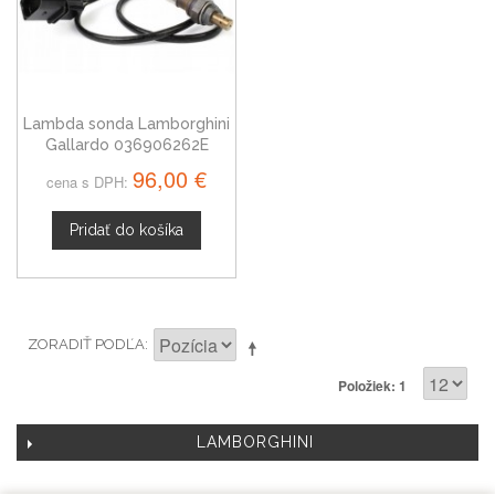
Lambda sonda Lamborghini
Gallardo 036906262E
96,00 €
cena s DPH:
Pridať do košíka
ZORADIŤ PODĽA
Položiek: 1
LAMBORGHINI