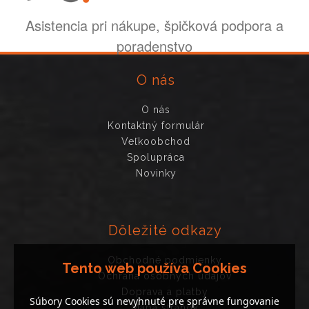
Asistencia pri nákupe, špičková podpora a
poradenstvo
O nás
O nás
Kontaktný formulár
Veľkoobchod
Spolupráca
Novinky
Dôležité odkazy
Obchodné podmienky
Tento web používa Cookies
Ochrana osobných údajov
Doprava a platby
Súbory Cookies sú nevyhnuté pre správne fungovanie
Mapa stránok