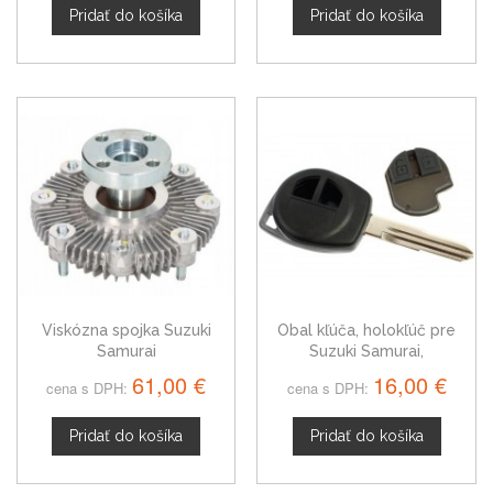
Pridať do košíka
Pridať do košíka
Viskózna spojka Suzuki
Obal kľúča, holokľúč pre
Samurai
Suzuki Samurai,
dvojtlačítkový
61,00 €
16,00 €
cena s DPH:
cena s DPH:
Pridať do košíka
Pridať do košíka