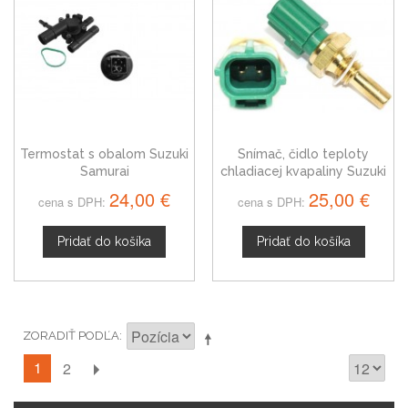
Termostat s obalom Suzuki
Snímač, čidlo teploty
Samurai
chladiacej kvapaliny Suzuki
Samurai 3405645
24,00 €
25,00 €
cena s DPH:
cena s DPH:
Pridať do košíka
Pridať do košíka
ZORADIŤ PODĽA
1
2