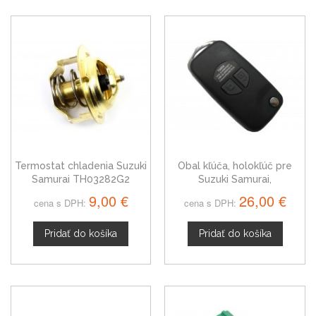
Termostat chladenia Suzuki
Obal kľúča, holokľúč pre
Samurai TH03282G2
Suzuki Samurai,
dvojtlačítkový
9,00 €
26,00 €
cena s DPH:
cena s DPH:
Pridať do košíka
Pridať do košíka