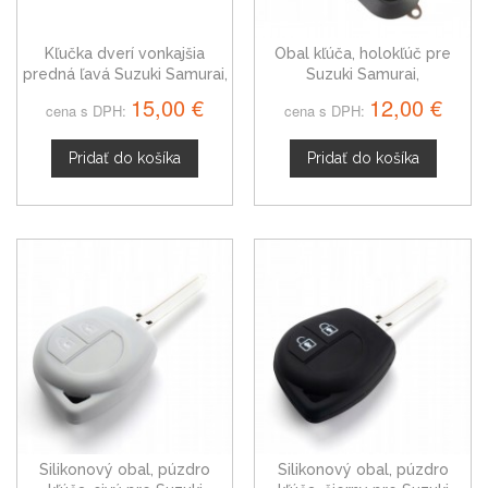
Kľučka dverí vonkajšia
Obal kľúča, holokľúč pre
predná ľavá Suzuki Samurai,
Suzuki Samurai,
chrom
trojtlačítkový
15,00 €
12,00 €
cena s DPH:
cena s DPH:
Pridať do košíka
Pridať do košíka
Silikonový obal, púzdro
Silikonový obal, púzdro