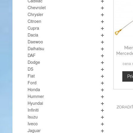
Cadillac
Chevrolet
Chrysler
Citroen
Cupra
Dacia
Daewoo
Mier
Daihatsu
Mercede
DAF
Dodge
cena 
DS
Fiat
Pr
Ford
Honda
Hummer
Hyundai
ZORADI
Infiniti
Isuzu
Iveco
Jaguar