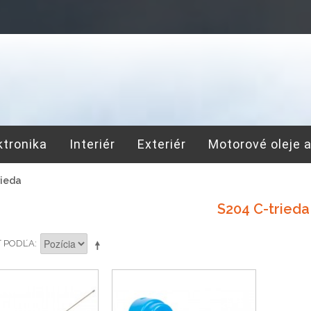
ktronika
Interiér
Exteriér
Motorové oleje 
rieda
S204 C-trieda
Ť PODĽA