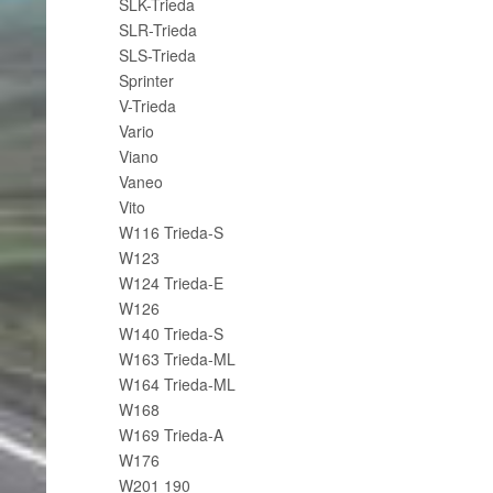
SLK-Trieda
SLR-Trieda
SLS-Trieda
Sprinter
V-Trieda
Vario
Viano
Vaneo
Vito
W116 Trieda-S
W123
W124 Trieda-E
W126
W140 Trieda-S
W163 Trieda-ML
W164 Trieda-ML
W168
W169 Trieda-A
W176
W201 190