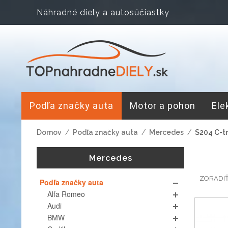
Náhradné diely a autosúčiastky
Podľa značky auta
Motor a pohon
Ele
Domov
/
Podľa značky auta
/
Mercedes
/
S204 C-t
Mercedes
ZORADI
Podľa značky auta
Alfa Romeo
Audi
BMW