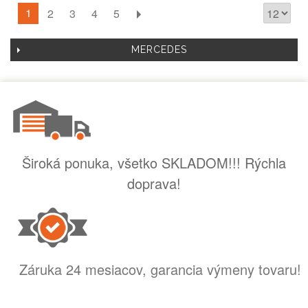
1
2
3
4
5
MERCEDES
Široká ponuka, všetko SKLADOM!!! Rýchla
doprava!
Záruka 24 mesiacov, garancia výmeny tovaru!