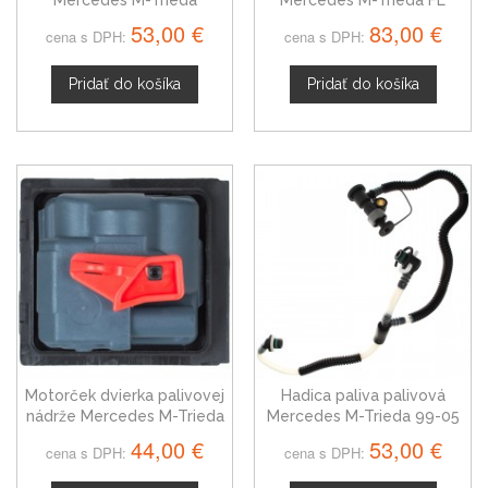
6420948797
1638690820
53,00 €
83,00 €
cena s DPH:
cena s DPH:
Pridať do košíka
Pridať do košíka
Motorček dvierka palivovej
Hadica paliva palivová
nádrže Mercedes M-Trieda
Mercedes M-Trieda 99-05
A0008207703
44,00 €
53,00 €
cena s DPH:
cena s DPH: