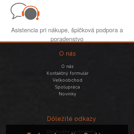
Asistencia pri nákupe, špičková podpora a
poradenstvo
O nás
O nás
Kontaktný formulár
Veľkoobchod
Spolupráca
Novinky
Dôležité odkazy
Obchodné podmienky