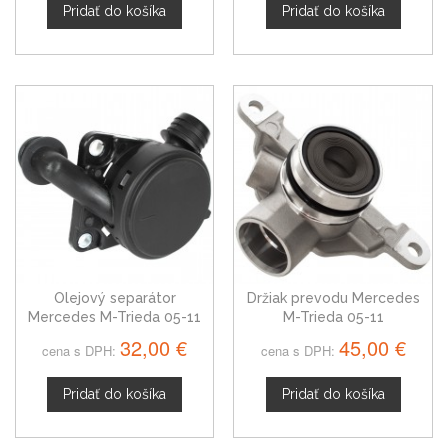
Pridať do košíka
Pridať do košíka
Olejový separátor
Držiak prevodu Mercedes
Mercedes M-Trieda 05-11
M-Trieda 05-11
32,00 €
45,00 €
cena s DPH:
cena s DPH:
Pridať do košíka
Pridať do košíka