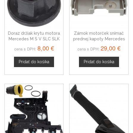
Doraz držiak krytu motora
Zámok motorček snímač
Mercedes M S V SLC SLK
prednej kapoty Mercedes
A6420940785
M-Trieda šedý
8,00 €
29,00 €
cena s DPH:
cena s DPH:
A2048704458
Pridať do košíka
Pridať do košíka