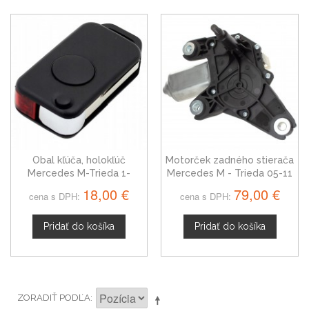
Obal kľúča, holokľúč
Motorček zadného stierača
Mercedes M-Trieda 1-
Mercedes M - Trieda 05-11
tlačítkový
18,00 €
79,00 €
cena s DPH:
cena s DPH:
Pridať do košíka
Pridať do košíka
ZORADIŤ PODĽA