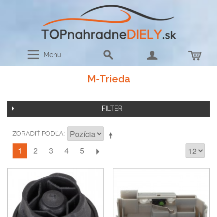
Menu
M-Trieda
FILTER
ZORADIŤ PODĽA
1
2
3
4
5