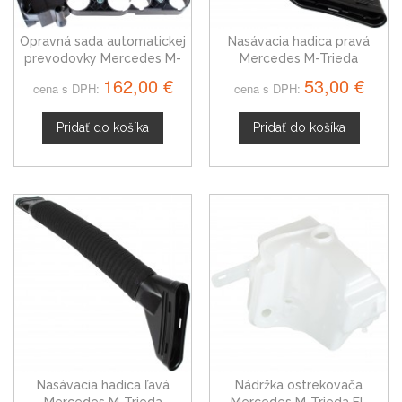
Opravná sada automatickej
Nasávacia hadica pravá
prevodovky Mercedes M-
Mercedes M-Trieda
Trieda 1402700861
6420948897
162,00 €
53,00 €
cena s DPH:
cena s DPH:
Pridať do košíka
Pridať do košíka
Nasávacia hadica ľavá
Nádržka ostrekovača
Mercedes M-Trieda
Mercedes M-Trieda FL