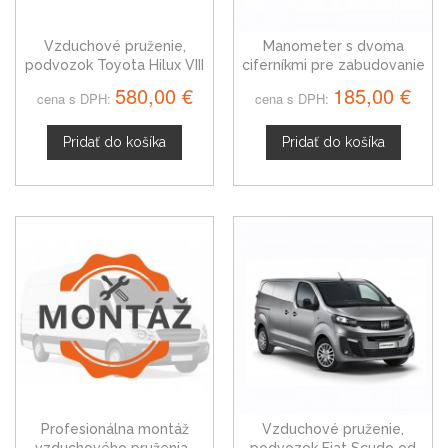
Vzduchové pruženie,
Manometer s dvoma
podvozok Toyota Hilux VIII
ciferníkmi pre zabudovanie
od roku 2016
do konzoly
580,00 €
185,00 €
cena s DPH:
cena s DPH:
Pridať do košíka
Pridať do košíka
Profesionálna montáž
Vzduchové pruženie,
vzduchového pruženia-
podvozok Fiat Scudo od