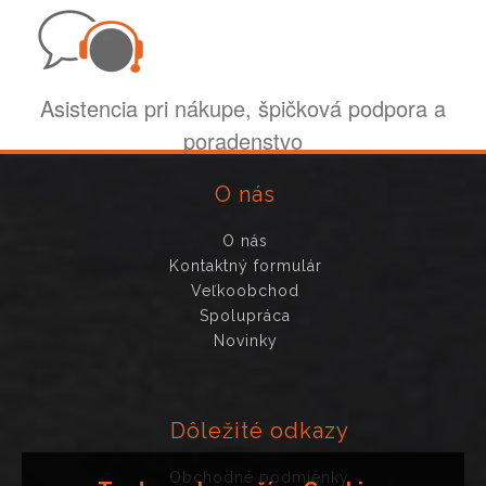
Asistencia pri nákupe, špičková podpora a
poradenstvo
O nás
O nás
Kontaktný formulár
Veľkoobchod
Spolupráca
Novinky
Dôležité odkazy
Obchodné podmienky