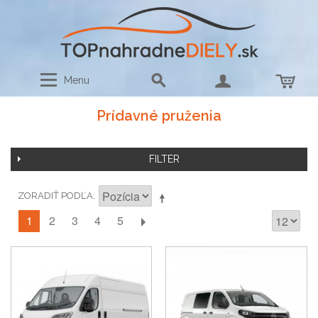
Menu
Prídavné pruženia
FILTER
ZORADIŤ PODĽA
1
2
3
4
5