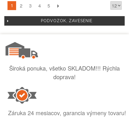
1
2
3
4
5
PODVOZOK, ZAVESENIE
Široká ponuka, všetko SKLADOM!!! Rýchla
doprava!
Záruka 24 mesiacov, garancia výmeny tovaru!