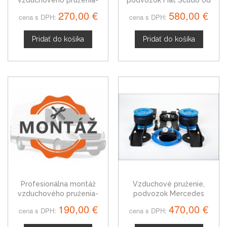
podvozku
roku 2021
270,00 €
580,00 €
cena s DPH:
cena s DPH:
Pridať do košíka
Pridať do košíka
Profesionálna montáž
Vzduchové pruženie,
vzduchového pruženia-
podvozok Mercedes
podvozku
Sprinter od 2006 - 2018,
190,00 €
470,00 €
cena s DPH:
cena s DPH:
valník, podovozok,
odťahový špeciál