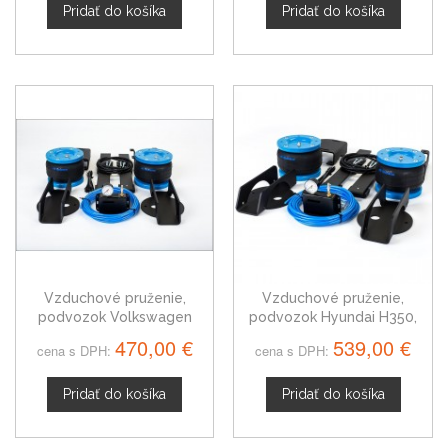
Pridať do košíka
Pridať do košíka
Vzduchové pruženie,
Vzduchové pruženie,
podvozok Volkswagen
podvozok Hyundai H350,
Crafter od 2006 - 2017,
od 2015, predný pohon
470,00 €
539,00 €
cena s DPH:
cena s DPH:
valník, podovozok,
odťahový špeciál
Pridať do košíka
Pridať do košíka