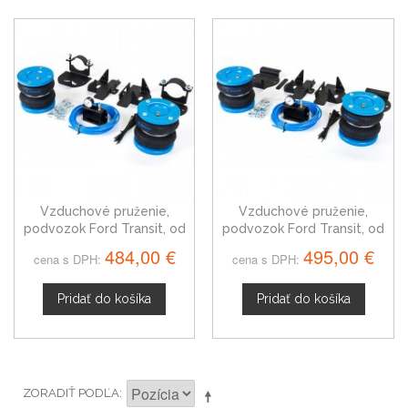
Vzduchové pruženie,
Vzduchové pruženie,
podvozok Ford Transit, od
podvozok Ford Transit, od
2014, zadný pohon
2014, predný pohon
484,00 €
495,00 €
cena s DPH:
cena s DPH:
Pridať do košíka
Pridať do košíka
ZORADIŤ PODĽA