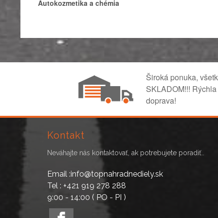
Autokozmetika a chémia
Široká ponuka, všet
SKLADOM!!! Rýchla
doprava!
Kontakt
Neváhajte nás kontaktovať, ak potrebujete poradiť..
Email :info@topnahradnediely.sk
Tel : +421 919 278 288
9:00 - 14:00 ( PO - PI )