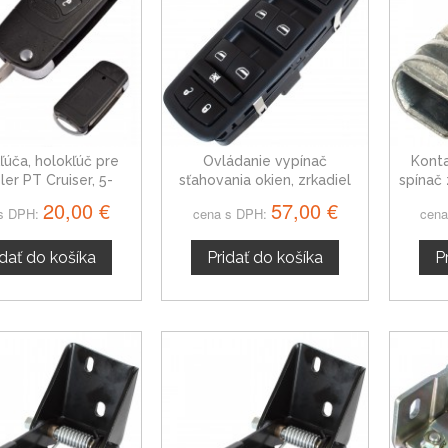
ľúča, holokľúč pre
Ovládanie vypínač
Konta
ler PT Cruiser, 5-
sťahovania okien, zrkadiel
spínač 
čidla Hrot: CY24
Chrysler Town & Country
20,00 €
57,00 €
s DPH:
cena s DPH:
cena
4602535AC
idať do košíka
Pridať do košíka
P