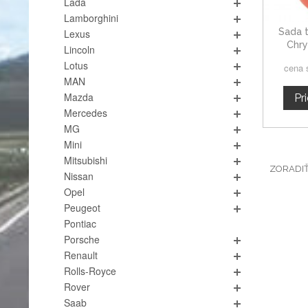
Lada
Lamborghini
Sada t
Lexus
Chry
Lincoln
Lotus
cena 
MAN
Mazda
Pr
Mercedes
MG
Mini
Mitsubishi
ZORADI
Nissan
Opel
Peugeot
Pontiac
Porsche
Renault
Rolls-Royce
Rover
Saab