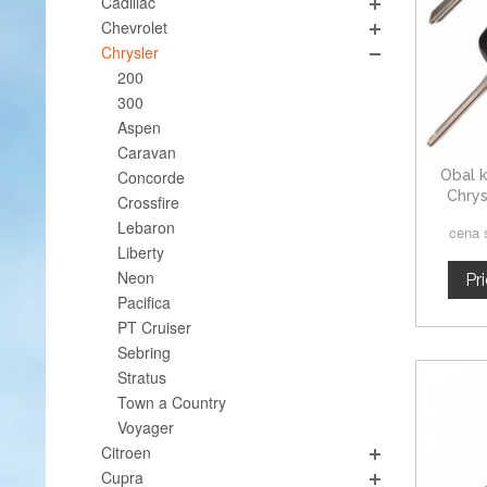
Cadillac
Chevrolet
Chrysler
200
300
Aspen
Caravan
Obal k
Concorde
Chrys
Crossfire
tla
Lebaron
cena 
Liberty
Neon
Pr
Pacifica
PT Cruiser
Sebring
Stratus
Town a Country
Voyager
Citroen
Cupra