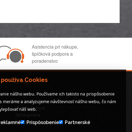
Asistencia pri nákupe,
špičková podpora a
poradenstvo
 používa Cookies
O nás
anie nášho webu. Používame ich takisto na prispôsobenie
O nás
es meráme a analyzujeme návštevnosť nášho webu, čo nám
Kontaktný formulár
Veľkoobchod
lepšovať náš web.
Spolupráca
Novinky
Reklamné
Prispôsobenie
Partnerské