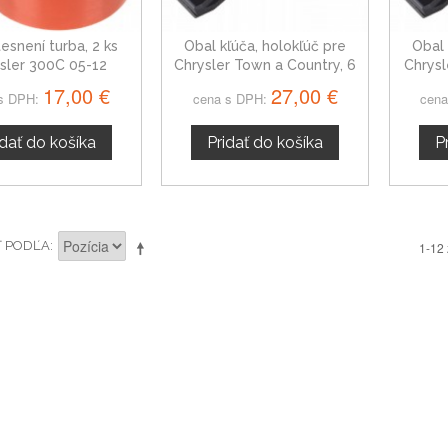
esnení turba, 2 ks
Obal kľúča, holokľúč pre
Obal 
sler 300C 05-12
Chrysler Town a Country, 6
Chrysl
tlačítkový
17,00 €
27,00 €
s DPH:
cena s DPH:
cena
idať do košíka
Pridať do košíka
P
Ť PODĽA
1-12 