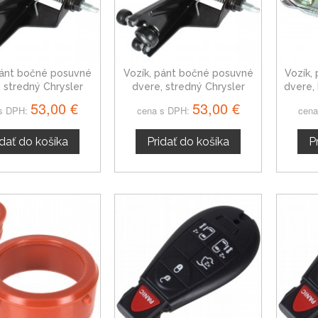
pánt bočné posuvné
Vozík, pánt bočné posuvné
Vozík,
 stredný Chrysler
dvere, stredný Chrysler
dvere,
wn a Country
Grand Voyager
53,00 €
53,00 €
s DPH:
cena s DPH:
cena
idať do košíka
Pridať do košíka
P