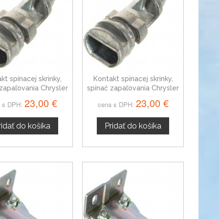
kt spínacej skrinky,
Kontakt spínacej skrinky,
zapaľovania Chrysler
spínač zapaľovania Chrysler
Pacifica 03-08
300 04-07
23,00 €
23,00 €
 s DPH:
cena s DPH:
ridať do košíka
Pridať do košíka