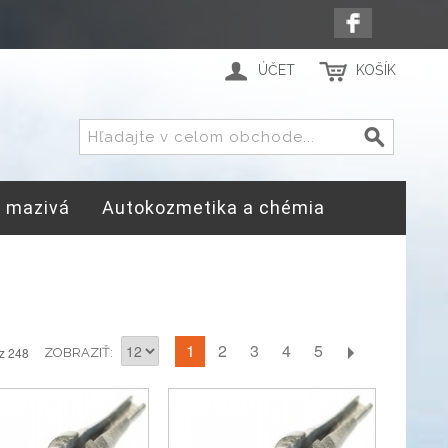
ÚČET
KOŠÍK
a mazivá
Autokozmetika a chémia
1
2
3
4
5
z 248
ZOBRAZIŤ