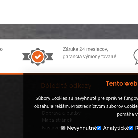
ko
Záruka 24 mesiacov,
garancia výmeny tovaru!
Tento web
Dôležité odkazy
Súbory Cookies sú nevyhnuté pre správne fungov
Obchodné podmienky
obsahu a reklám. Prostredníctvom súborov Cooki
Ochrana osobných údajov
Doprava a platby
pomáha vy
Mapa stránok
Nevyhnutné
Analytické
Nastavenia Cookies