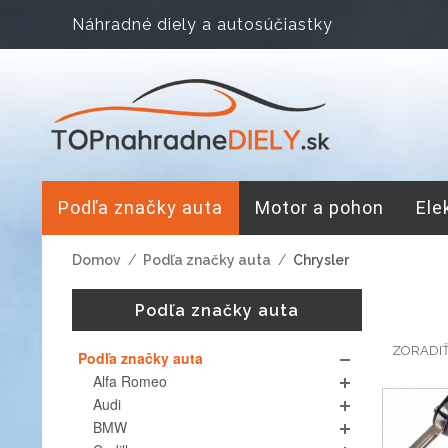
Náhradné diely a autosúčiastky
Podľa značky auta
Motor a pohon
Ele
Domov
/
Podľa značky auta
/
Chrysler
Podľa značky auta
ZORADI
Podľa značky auta
Alfa Romeo
Audi
BMW