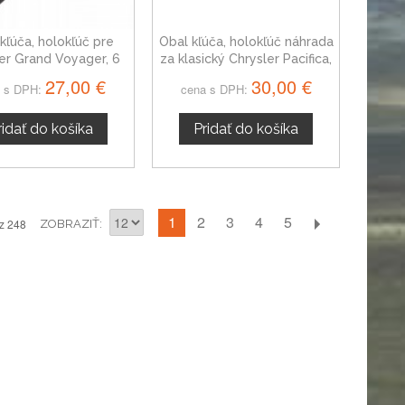
kľúča, holokľúč pre
Obal kľúča, holokľúč náhrada
er Grand Voyager, 6
za klasický Chrysler Pacifica,
tlačítkový
2-tlačítkový
27,00 €
30,00 €
 s DPH:
cena s DPH:
ridať do košíka
Pridať do košíka
1
2
3
4
5
z 248
ZOBRAZIŤ