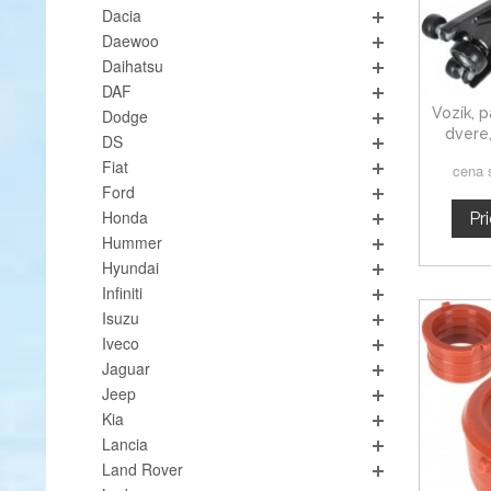
Dacia
Daewoo
Daihatsu
DAF
Vozík, 
Dodge
dvere,
DS
To
Fiat
cena 
Ford
Honda
Pr
Hummer
Hyundai
Infiniti
Isuzu
Iveco
Jaguar
Jeep
Kia
Lancia
Land Rover