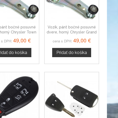
 pánt bočné posuvné
Vozík, pánt bočné posuvné
 horný Chrysler Town
dvere, horný Chrysler Grand
a Country
Voyager
49,00 €
49,00 €
 s DPH:
cena s DPH:
ridať do košíka
Pridať do košíka