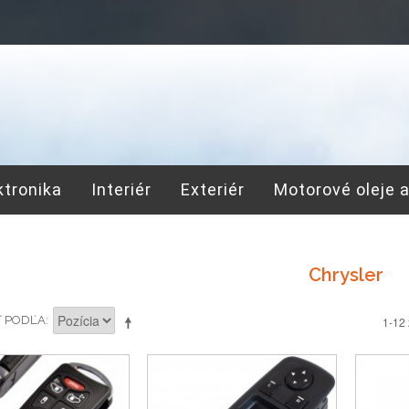
ktronika
Interiér
Exteriér
Motorové oleje 
Chrysler
Ť PODĽA
1-12 