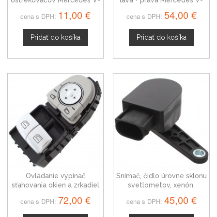
Trieda 2D0955455A
Trieda 95-03
11,00 €
54,00 €
cena s DPH:
cena s DPH:
Pridať do košíka
Pridať do košíka
Ovládanie vypínač
Snímač, čidlo úrovne sklonu
sťahovania okien a zrkadiel
svetlometov, xenón,
Mercedes V-Trieda
Mercedes V-Trieda
72,00 €
45,00 €
cena s DPH:
cena s DPH:
2059050302
37146860843