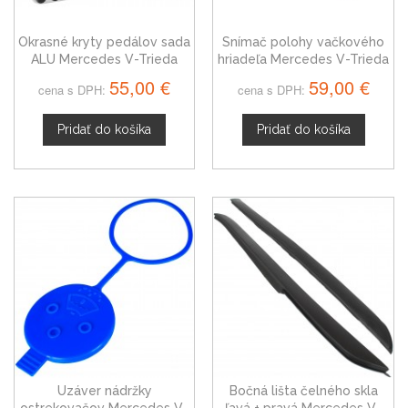
Okrasné kryty pedálov sada
Snímač polohy vačkového
ALU Mercedes V-Trieda
hriadeľa Mercedes V-Trieda
W447
0031539128
55,00 €
59,00 €
cena s DPH:
cena s DPH:
Pridať do košíka
Pridať do košíka
Uzáver nádržky
Bočná lišta čelného skla
ostrekovačov Mercedes V-
ľavá + pravá Mercedes V-