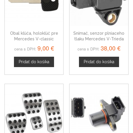
Obal kľúča, holokľúč pre
Snímač, senzor plniaceho
Mercedes V-classic
tlaku Mercedes V-Trieda
0115420717
9,00 €
38,00 €
cena s DPH:
cena s DPH:
Pridať do košíka
Pridať do košíka