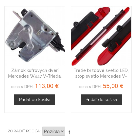
Zámok kufrových dverí
Tretie brzdové svetlo LED,
Mercedes W447 V-Trieda,
stop svetlo Mercedes V-
Vito od 2014
Trieda od 2014
113,00 €
55,00 €
cena s DPH:
cena s DPH:
Pridať do košíka
Pridať do košíka
ZORADIŤ PODĽA