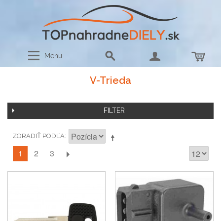
Menu
V-Trieda
FILTER
ZORADIŤ PODĽA
1
2
3