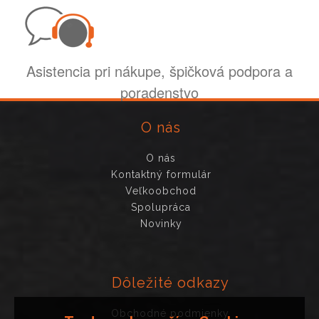
Asistencia pri nákupe, špičková podpora a
poradenstvo
O nás
O nás
Kontaktný formulár
Veľkoobchod
Spolupráca
Novinky
Dôležité odkazy
Obchodné podmienky