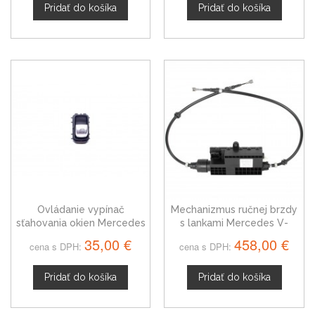
Pridať do košíka
Pridať do košíka
Ovládanie vypínač
Mechanizmus ručnej brzdy
sťahovania okien Mercedes
s lankami Mercedes V-
V-Trieda od 2014
Trieda od 2014
35,00 €
458,00 €
cena s DPH:
cena s DPH:
Pridať do košíka
Pridať do košíka