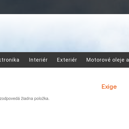
ktronika
Interiér
Exteriér
Motorové oleje 
Exige
zodpovedá žiadna položka.