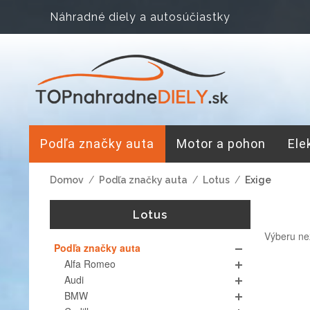
Náhradné diely a autosúčiastky
Podľa značky auta
Motor a pohon
Ele
Domov
/
Podľa značky auta
/
Lotus
/
Exige
Lotus
Výberu ne
Podľa značky auta
Alfa Romeo
Audi
BMW