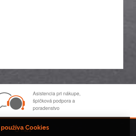
Asistencia pri nákupe,
špičková podpora a
poradenstvo
 používa Cookies
O nás