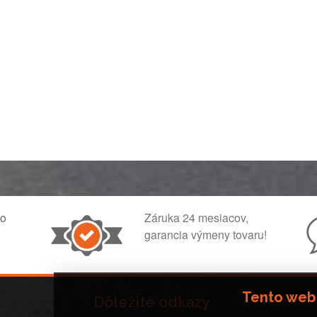
ko
Záruka 24 mesiacov,
garancia výmeny tovaru!
Tento web
Dôležité odkazy