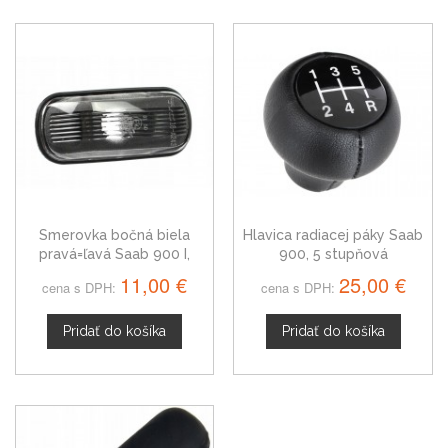
Smerovka bočná biela
Hlavica radiacej páky Saab
pravá=ľavá Saab 900 I,
900, 5 stupňová
05336250
11,00 €
25,00 €
cena s DPH:
cena s DPH:
Pridať do košíka
Pridať do košíka