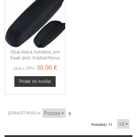
Obal kľúča, holokľúč pre
Saab 900, trojtlačítkový
30,00 €
cena s DPH:
Pridať do košíka
ZORADIŤ PODĽA
Položiek: 11