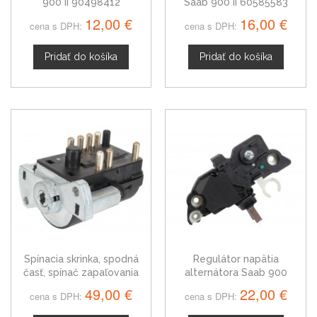
900 II 90498412
Saab 900 II 60585583
12,00 €
16,00 €
cena s DPH:
cena s DPH:
Pridať do košíka
Pridať do košíka
Spínacia skrinka, spodná
Regulátor napätia
časť, spínač zapaľovania
alternátora Saab 900
Saab 900
F00M145201
49,00 €
22,00 €
cena s DPH:
cena s DPH: