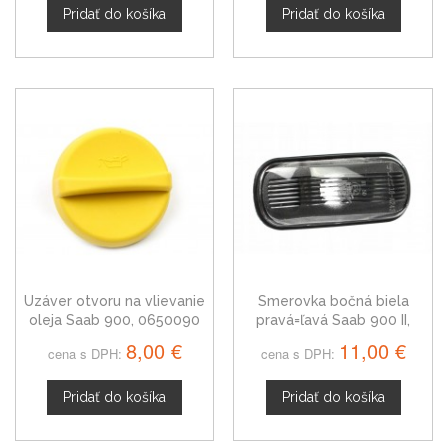
Pridať do košíka
Pridať do košíka
Uzáver otvoru na vlievanie
Smerovka bočná biela
oleja Saab 900, 0650090
pravá=ľavá Saab 900 II,
05336250
8,00 €
11,00 €
cena s DPH:
cena s DPH:
Pridať do košíka
Pridať do košíka