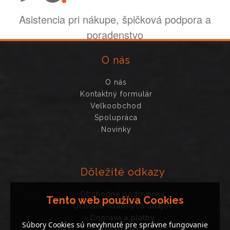
Asistencia pri nákupe, špičková podpora a
poradenstvo
O nás
O nás
Kontaktný formulár
Veľkoobchod
Spolupráca
Novinky
Dôležité odkazy
Obchodné podmienky
Tento web používa Cookies
Ochrana osobných údajov
Doprava a platby
Súbory Cookies sú nevyhnuté pre správne fungovanie
Mapa stránok