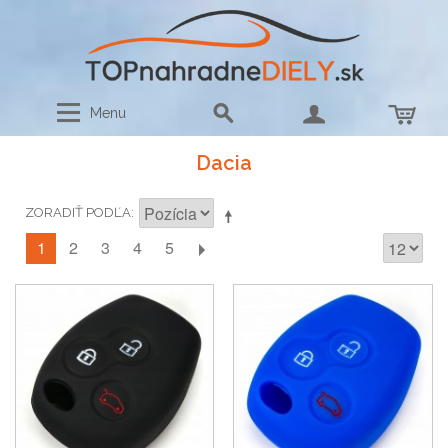
Menu
Dacia
ZORADIŤ PODĽA
1
2
3
4
5