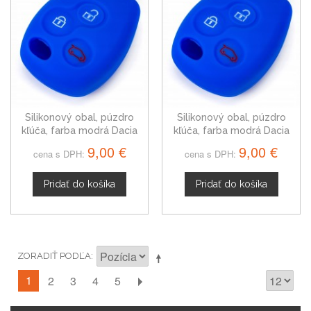
Silikonový obal, púzdro
Silikonový obal, púzdro
kľúča, farba modrá Dacia
kľúča, farba modrá Dacia
Lodgy
Duster
9,00 €
9,00 €
cena s DPH:
cena s DPH:
Pridať do košíka
Pridať do košíka
ZORADIŤ PODĽA
1
2
3
4
5