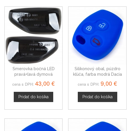
Smerovka bočná LED
Silikonový obal, púzdro
pravá+ľavá dymová
kľúča, farba modrá Dacia
dynamická Dacia Sandero II
Logan I
43,00 €
9,00 €
cena s DPH:
cena s DPH:
11-20
Pridať do košíka
Pridať do košíka