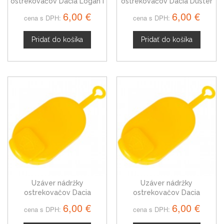
ostrekovačov Dacia Logan I
ostrekovačov Dacia Duster
7700812930
7700812930
6,00 €
6,00 €
cena s DPH:
cena s DPH:
Pridať do košíka
Pridať do košíka
Uzáver nádržky
Uzáver nádržky
ostrekovačov Dacia
ostrekovačov Dacia
Sandero I 7700812930
Solenza 7700812930
6,00 €
6,00 €
cena s DPH:
cena s DPH: