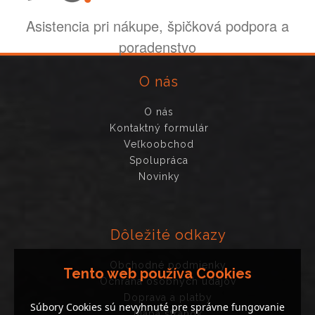
Asistencia pri nákupe, špičková podpora a
poradenstvo
O nás
O nás
Kontaktný formulár
Veľkoobchod
Spolupráca
Novinky
Dôležité odkazy
Obchodné podmienky
Tento web používa Cookies
Ochrana osobných údajov
Doprava a platby
Súbory Cookies sú nevyhnuté pre správne fungovanie
Mapa stránok