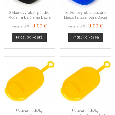
Silikonový obal, púzdro
Silikonový obal, púzdro
kľúča, farba čierna Dacia
kľúča, farba modrá Dacia
Lodgy
Sandero I
9,00 €
9,00 €
cena s DPH:
cena s DPH:
Pridať do košíka
Pridať do košíka
Uzáver nádržky
Uzáver nádržky