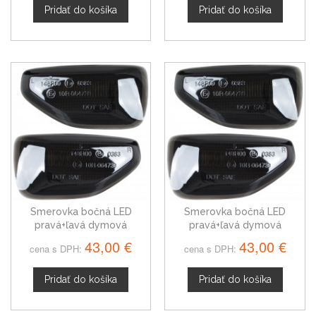
Pridať do košíka
Pridať do košíka
Smerovka bočná LED
Smerovka bočná LED
pravá+ľavá dymová
pravá+ľavá dymová
dynamická Dacia Duster II
dynamická Dacia Logan II
43,00 €
43,00 €
cena s DPH:
cena s DPH:
od 2017
12-20
Pridať do košíka
Pridať do košíka