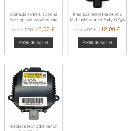
Spínacia skrinka, spodná
Riadiaca jednotka xenón,
časť, spínač zapaľovania
Matsushita pre Infinity QX56
Infiniti QX56
16,00 €
112,00 €
cena s DPH:
cena s DPH:
Pridať do košíka
Pridať do košíka
Riadiaca jednotka xenón