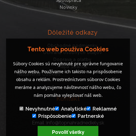
Spolupráca
Novinky
Dôležité odkazy
Obchodné podmienky
Tento web používa Cookies
Ochrana osobných údajov
Doprava a platby
Súbory Cookies sú nevyhnuté pre správne fungovanie
Mapa stránok
nášho webu. Používame ich takisto na prispôsobenie
Nastavenia Cookies
obsahu a reklám. Prostredníctvom súborov Cookies
meráme a analyzujeme návštevnosť nášho webu, čo
nám pomáha vylepšovať náš web.
Kontakt
Nevyhnutné
Analytické
Reklamné
Neváhajte nás kontaktovať, ak potrebujete poradiť..
Prispôsobenie
Partnerské
Email :info@topnahradnediely.sk
Tel : +421 919 278 288
Povoliť všetky