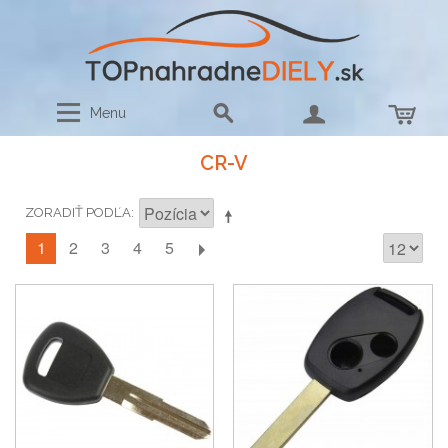
Menu
CR-V
ZORADIŤ PODĽA
1
2
3
4
5