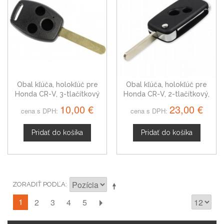
Obal kľúča, holokľúč pre
Obal kľúča, holokľúč pre
Honda CR-V, 3-tlačítkový
Honda CR-V, 2-tlačítkový,
čierny
10,00 €
23,00 €
cena s DPH:
cena s DPH:
Pridať do košíka
Pridať do košíka
ZORADIŤ PODĽA
1
2
3
4
5