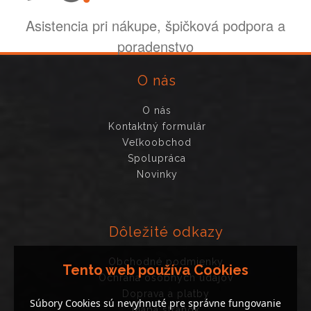
Asistencia pri nákupe, špičková podpora a
poradenstvo
O nás
O nás
Kontaktný formulár
Veľkoobchod
Spolupráca
Novinky
Dôležité odkazy
Obchodné podmienky
Tento web používa Cookies
Ochrana osobných údajov
Doprava a platby
Súbory Cookies sú nevyhnuté pre správne fungovanie
Mapa stránok