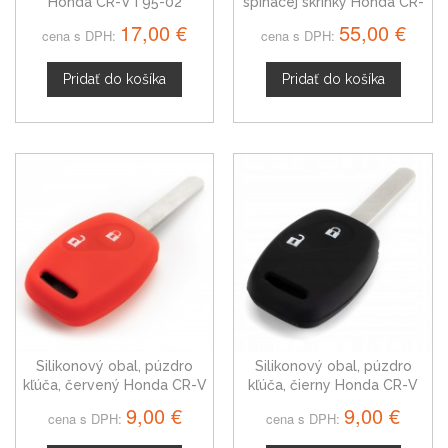
Honda CR-V I 95-02
spínacej skrinky Honda CR-
V III 35100SAA901
17,00 €
55,00 €
cena s DPH:
cena s DPH:
Pridať do košíka
Pridať do košíka
Silikonový obal, púzdro
Silikonový obal, púzdro
kľúča, červený Honda CR-V
kľúča, čierny Honda CR-V
9,00 €
9,00 €
cena s DPH:
cena s DPH: