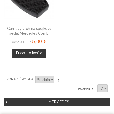
Gumový vrch na spojkový
pedál Mercedes Combi
S124 T-Trieda
5,00 €
cena s DPH:
Pridať do košíka
ZORADIŤ PODĽA
Položiek: 1
MERCEDES