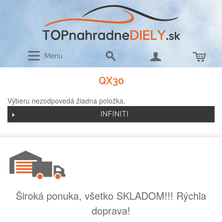
Menu
QX30
Výberu nezodpovedá žiadna položka.
INFINITI
Široká ponuka, všetko SKLADOM!!! Rýchla
doprava!