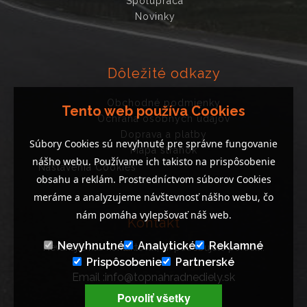
Spolupráca
Novinky
Dôležité odkazy
Obchodné podmienky
Tento web používa Cookies
Ochrana osobných údajov
Doprava a platby
Súbory Cookies sú nevyhnuté pre správne fungovanie
Mapa stránok
nášho webu. Používame ich takisto na prispôsobenie
Nastavenia Cookies
obsahu a reklám. Prostredníctvom súborov Cookies
meráme a analyzujeme návštevnosť nášho webu, čo
nám pomáha vylepšovať náš web.
Kontakt
Nevyhnutné
Analytické
Reklamné
Neváhajte nás kontaktovať, ak potrebujete poradiť..
Prispôsobenie
Partnerské
Email :info@topnahradnediely.sk
Tel : +421 919 278 288
Povoliť všetky