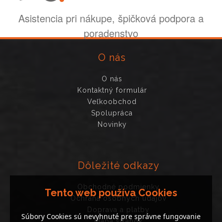
Asistencia pri nákupe, špičková podpora a
poradenstvo
O nás
O nás
Kontaktný formulár
Veľkoobchod
Spolupráca
Novinky
Dôležité odkazy
Obchodné podmienky
Tento web používa Cookies
Ochrana osobných údajov
Doprava a platby
Súbory Cookies sú nevyhnuté pre správne fungovanie
Mapa stránok