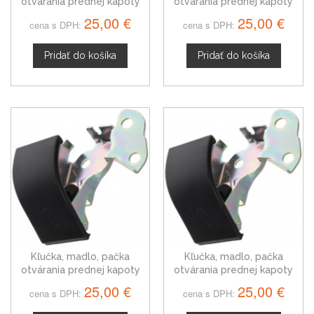
otvárania prednej kapoty
otvárania prednej kapoty
pre MINI cabriolet R57
pre MINI Coupe R58
25,00 €
25,00 €
cena s DPH:
cena s DPH:
Pridať do košíka
Pridať do košíka
Kľučka, madlo, pačka
Kľučka, madlo, pačka
otvárania prednej kapoty
otvárania prednej kapoty
pre MINI Roadster R59
pre MINI Countryman R60
25,00 €
25,00 €
cena s DPH:
cena s DPH: