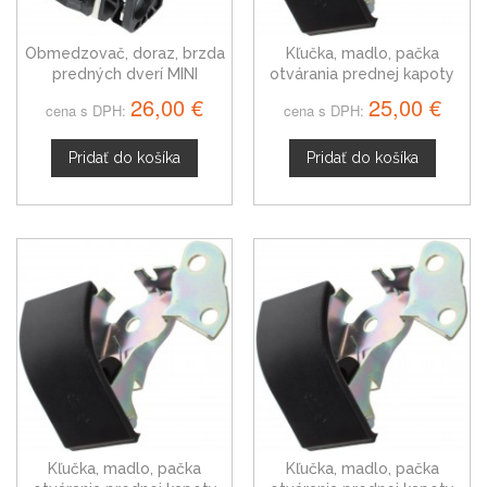
Obmedzovač, doraz, brzda
Kľučka, madlo, pačka
predných dverí MINI
otvárania prednej kapoty
CLUBMAN R55, 51217176811
pre MINI Cooper R56
26,00 €
25,00 €
cena s DPH:
cena s DPH:
Pridať do košíka
Pridať do košíka
Kľučka, madlo, pačka
Kľučka, madlo, pačka