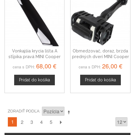
Vonkajšia krycia lišta A
Obmedzovač, doraz, brzda
stĺpika pravá MINI Cooper
predných dverí MINI Cooper
R56
R50 R53 R56, 51217176811
68,00 €
26,00 €
cena s DPH:
cena s DPH:
Pridať do košíka
Pridať do košíka
ZORADIŤ PODĽA
1
2
3
4
5