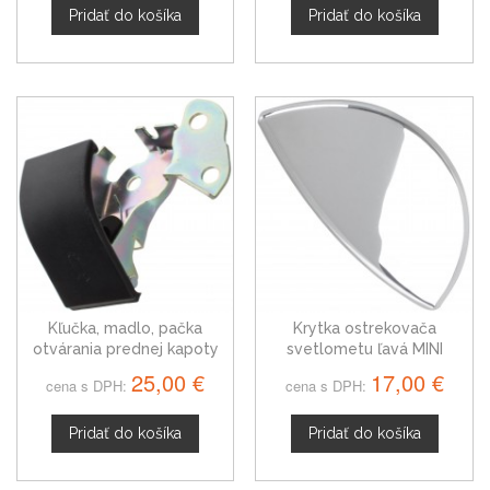
Pridať do košíka
Pridať do košíka
Kľučka, madlo, pačka
Krytka ostrekovača
otvárania prednej kapoty
svetlometu ľavá MINI
pre MINI Paceman R61
Clubman R55, 61672752559
25,00 €
17,00 €
cena s DPH:
cena s DPH:
Pridať do košíka
Pridať do košíka