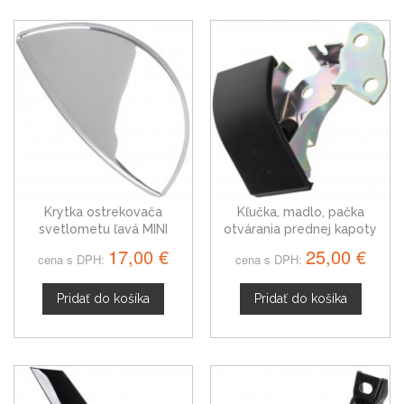
Krytka ostrekovača
Kľučka, madlo, pačka
svetlometu ľavá MINI
otvárania prednej kapoty
Cooper R56, 61672752559
pre MINI Clubman R55
17,00 €
25,00 €
cena s DPH:
cena s DPH:
Pridať do košíka
Pridať do košíka