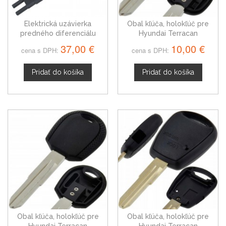
Elektrická uzávierka
Obal kľúča, holokľúč pre
predného diferenciálu
Hyundai Terracan
Hyundai Terracan
37,00 €
10,00 €
cena s DPH:
cena s DPH:
Pridať do košíka
Pridať do košíka
Obal kľúča, holokľúč pre
Obal kľúča, holokľúč pre