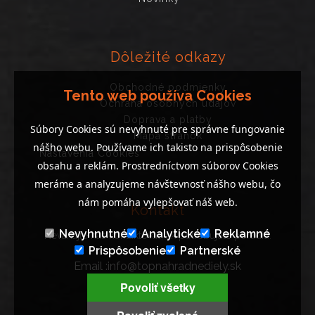
Dôležité odkazy
Obchodné podmienky
Tento web používa Cookies
Ochrana osobných údajov
Doprava a platby
Súbory Cookies sú nevyhnuté pre správne fungovanie
Mapa stránok
nášho webu. Používame ich takisto na prispôsobenie
Nastavenia Cookies
obsahu a reklám. Prostredníctvom súborov Cookies
meráme a analyzujeme návštevnosť nášho webu, čo
nám pomáha vylepšovať náš web.
Kontakt
Nevyhnutné
Analytické
Reklamné
Neváhajte nás kontaktovať, ak potrebujete poradiť..
Prispôsobenie
Partnerské
Email :info@topnahradnediely.sk
Tel : +421 919 278 288
Povoliť všetky
9:00 - 14:00 ( PO - PI )