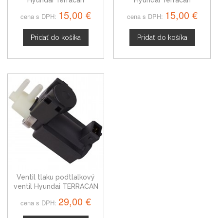
Hyundai Terracan
Hyundai Terracan
jednotlačítkový 01-06
jednotlačítkový
15,00 €
15,00 €
cena s DPH:
cena s DPH:
Pridať do košíka
Pridať do košíka
Ventil tlaku podtlalkový
ventil Hyundai TERRACAN
01-06
29,00 €
cena s DPH: