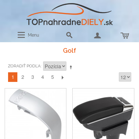
Menu
Golf
ZORADIŤ PODĽA
1
2
3
4
5