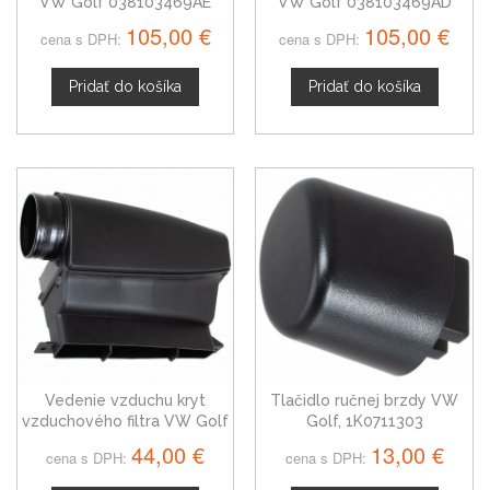
VW Golf 038103469AE
VW Golf 038103469AD
105,00 €
105,00 €
cena s DPH:
cena s DPH:
Pridať do košíka
Pridať do košíka
Vedenie vzduchu kryt
Tlačidlo ručnej brzdy VW
vzduchového filtra VW Golf
Golf, 1K0711303
1K0805971C
44,00 €
13,00 €
cena s DPH:
cena s DPH: