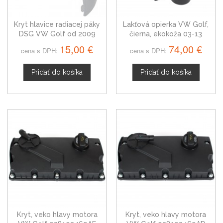
Kryt hlavice radiacej páky
Lakťová opierka VW Golf,
DSG VW Golf od 2009
čierna, ekokoža 03-13
15,00 €
74,00 €
cena s DPH:
cena s DPH:
Pridať do košíka
Pridať do košíka
Kryt, veko hlavy motora
Kryt, veko hlavy motora