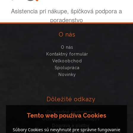
Asistencia pri nákupe, špičková podpora a
poradenstvo
O nás
O nás
Kontaktný formulár
Veľkoobchod
Spolupráca
Novinky
Dôležité odkazy
Obchodné podmienky
Tento web používa Cookies
Ochrana osobných údajov
Doprava a platby
Súbory Cookies sú nevyhnuté pre správne fungovanie
Mapa stránok