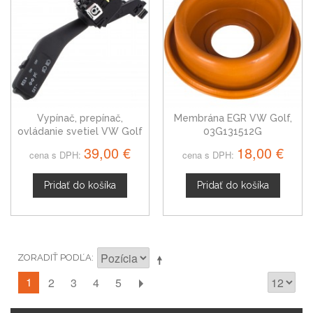
Vypínač, prepínač,
Membrána EGR VW Golf,
ovládanie svetiel VW Golf
03G131512G
1K0953513A
39,00 €
18,00 €
cena s DPH:
cena s DPH:
Pridať do košíka
Pridať do košíka
ZORADIŤ PODĽA
1
2
3
4
5