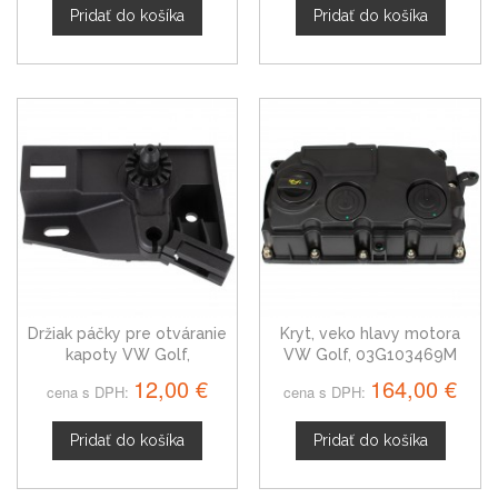
Pridať do košíka
Pridať do košíka
Držiak páčky pre otváranie
Kryt, veko hlavy motora
kapoty VW Golf,
VW Golf, 03G103469M
1K1823633B
12,00 €
164,00 €
cena s DPH:
cena s DPH:
Pridať do košíka
Pridať do košíka