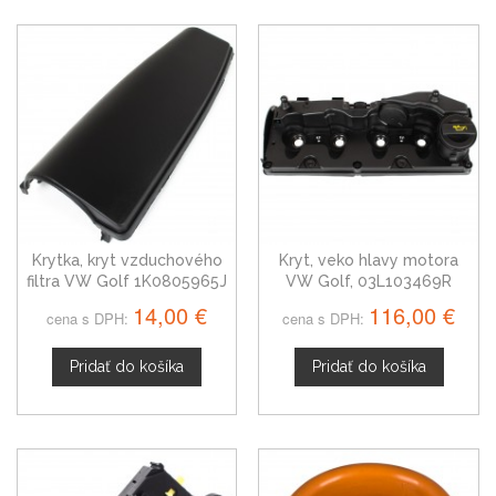
Krytka, kryt vzduchového
Kryt, veko hlavy motora
filtra VW Golf 1K0805965J
VW Golf, 03L103469R
14,00 €
116,00 €
cena s DPH:
cena s DPH:
Pridať do košíka
Pridať do košíka