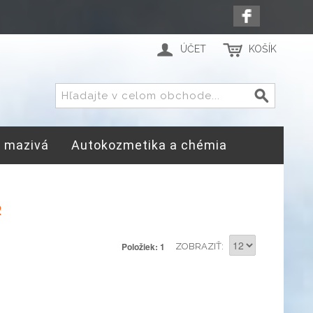
ÚČET
KOŠÍK
a mazivá
Autokozmetika a chémia
R
Položiek: 1
ZOBRAZIŤ