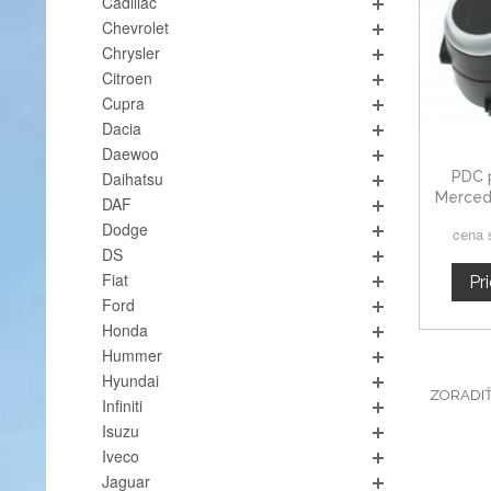
Cadillac
Chevrolet
Chrysler
Citroen
Cupra
Dacia
Daewoo
PDC 
Daihatsu
Merced
DAF
Dodge
cena 
DS
Fiat
Pr
Ford
Honda
Hummer
Hyundai
ZORADI
Infiniti
Isuzu
Iveco
Jaguar