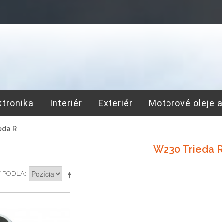
ktronika
Interiér
Exteriér
Motorové oleje 
eda R
W230 Trieda 
Ť PODĽA