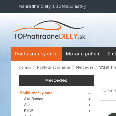
Náhradné diely a autosúčiastky
Podľa značky auta
Motor a pohon
Ele
Domov
/
Podľa značky auta
/
Mercedes
/
W230 Tri
Mercedes
ZORADI
Podľa značky auta
Alfa Romeo
Audi
BMW