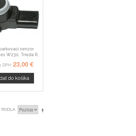
parkovací senzor
es W230, Trieda R,
2215420417
23,00 €
s DPH:
idať do košíka
Ť PODĽA