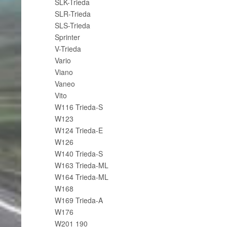
SLK-Trieda
SLR-Trieda
SLS-Trieda
Sprinter
V-Trieda
Vario
Viano
Vaneo
Vito
W116 Trieda-S
W123
W124 Trieda-E
W126
W140 Trieda-S
W163 Trieda-ML
W164 Trieda-ML
W168
W169 Trieda-A
W176
W201 190